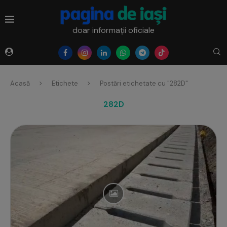
doar informații oficiale
Acasă
Etichete
Postări etichetate cu "282D"
282D