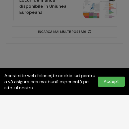
Locuri de muncă
disponibile în Uniunea
Europeană
ÎNCARCĂ MAI MULTE POSTĂRI
Acest site web folosește cookie-uri pentru
a vă asigura cea mai bună experiență pe
Accept
site-ul nostru.
Politica de confidențialitate
Termeni și condiții
Contact:
office@paginadeiasi.ro
©2023
Pagina de İași
- Toate drepturile rezervate