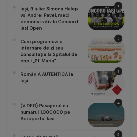
1
Iași, 9 iulie: Simona Halep
vs. Andrei Pavel, meci
demonstrativ la Concord
Iasi Open
2
Cum programezi o
internare de zi sau
consultație la Spitalul de
copii „Sf. Maria”
3
RomânIA AUTENTICĂ la
Iași
4
(VIDEO) Pasagerul cu
numărul 1.000.000 pe
Aeroportul Iași
5