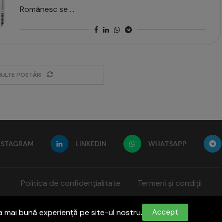
Românesc se …
MULTE POSTĂRI
NSTAGRAM
LINKEDIN
WHATSAPP
Politica de confidențialitate
Termeni și condiții
Contact:
office@paginadeiasi.ro
a mai bună experiență pe site-ul nostru.
Accept
©2023
Pagina de İași
- Toate drepturile rezervate