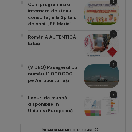
2
Cum programezi o
internare de zi sau
consultație la Spitalul
de copii „Sf. Maria”
3
RomânIA AUTENTICĂ
la Iași
4
(VIDEO) Pasagerul cu
numărul 1.000.000
pe Aeroportul Iași
5
Locuri de muncă
disponibile în
Uniunea Europeană
ÎNCARCĂ MAI MULTE POSTĂRI