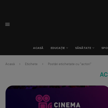
ACASĂ
EDUCAȚIE
SĂNĂTATE
SPO
Acasă
Etichete
Postări etichetate cu "actori"
AC