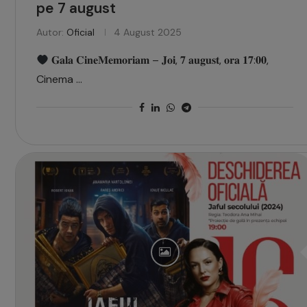
pe 7 august
Autor:
Oficial
4 August 2025
𝐆𝐚𝐥𝐚 𝐂𝐢𝐧𝐞𝐌𝐞𝐦𝐨𝐫𝐢𝐚𝐦 – 𝐉𝐨𝐢, 𝟕 𝐚𝐮𝐠𝐮𝐬𝐭, 𝐨𝐫𝐚 𝟏𝟕:𝟎𝟎,
Cinema …