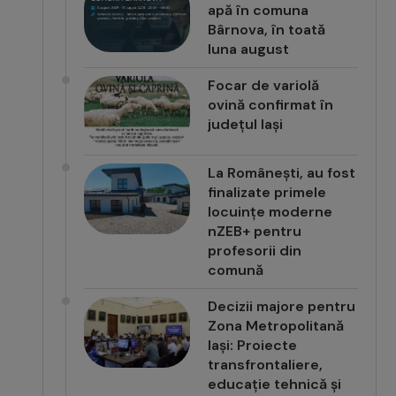
apă în comuna
Bârnova, în toată
luna august
Focar de variolă
ovină confirmat în
județul Iași
La Românești, au fost
finalizate primele
locuințe moderne
nZEB+ pentru
profesorii din
comună
Decizii majore pentru
Zona Metropolitană
Iași: Proiecte
transfrontaliere,
educație tehnică și