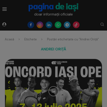
doar informații oficiale
Acasă
Etichete
Postări etichetate cu "Andrei Oriță"
ANDREI ORIȚĂ