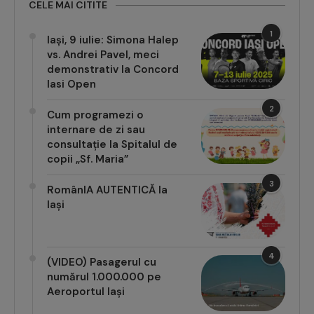
CELE MAI CITITE
1
Iași, 9 iulie: Simona Halep
vs. Andrei Pavel, meci
demonstrativ la Concord
Iasi Open
2
Cum programezi o
internare de zi sau
consultație la Spitalul de
copii „Sf. Maria”
3
RomânIA AUTENTICĂ la
Iași
4
(VIDEO) Pasagerul cu
numărul 1.000.000 pe
Aeroportul Iași