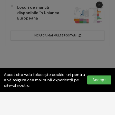
5
Locuri de muncă
disponibile în Uniunea
Europeană
ÎNCARCĂ MAI MULTE POSTĂRI
Acest site web folosește cookie-uri pentru
a vă asigura cea mai bună experiență pe
Accept
site-ul nostru.
Politica de confidențialitate
Termeni și condiții
Contact:
office@paginadeiasi.ro