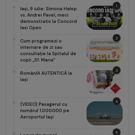
1
Iași, 9 iulie: Simona Halep
vs. Andrei Pavel, meci
demonstrativ la Concord
Iasi Open
2
Cum programezi o
internare de zi sau
consultație la Spitalul de
copii „Sf. Maria”
3
RomânIA AUTENTICĂ la
Iași
4
(VIDEO) Pasagerul cu
numărul 1.000.000 pe
Aeroportul Iași
5