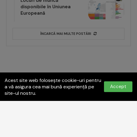
Locuri de muncă
disponibile în Uniunea
Europeană
ÎNCARCĂ MAI MULTE POSTĂRI
Acest site web folosește cookie-uri pentru
a vă asigura cea mai bună experiență pe
Accept
site-ul nostru.
Politica de confidențialitate
Termeni și condiții
Contact:
office@paginadeiasi.ro
©2023
Pagina de İași
- Toate drepturile rezervate