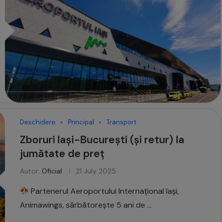
Deschidere
Principal
Transport
Zboruri Iași-București (și retur) la
jumătate de preț
Autor:
Oficial
21 July 2025
Partenerul Aeroportului Internațional Iași,
Animawings, sărbătorește 5 ani de …