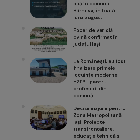
apă în comuna
Bârnova, în toată
luna august
Focar de variolă
ovină confirmat în
județul Iași
La Românești, au fost
finalizate primele
locuințe moderne
nZEB+ pentru
profesorii din
comună
Decizii majore pentru
Zona Metropolitană
Iași: Proiecte
transfrontaliere,
educație tehnică și