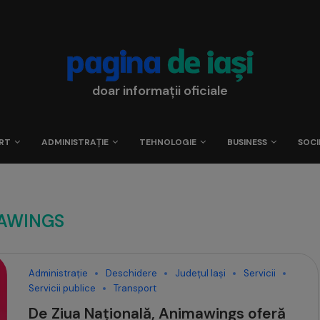
doar informații oficiale
RT
ADMINISTRAȚIE
TEHNOLOGIE
BUSINESS
SOCI
AWINGS
Administrație
Deschidere
Județul Iași
Servicii
Servicii publice
Transport
De Ziua Națională, Animawings oferă