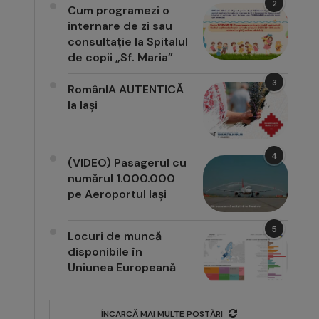
2
Cum programezi o
internare de zi sau
consultație la Spitalul
de copii „Sf. Maria”
3
RomânIA AUTENTICĂ
la Iași
4
(VIDEO) Pasagerul cu
numărul 1.000.000
pe Aeroportul Iași
5
Locuri de muncă
disponibile în
Uniunea Europeană
ÎNCARCĂ MAI MULTE POSTĂRI