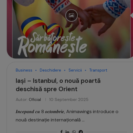
Business
Deschidere
Servicii
Transport
Iași – Istanbul, o nouă poartă
deschisă spre Orient
Autor:
Oficial
10 September 2025
𝑰𝒏𝒄𝒆𝒑𝒂𝒏𝒅 𝒄𝒖 8 𝒐𝒄𝒕𝒐𝒎𝒃𝒓𝒊𝒆, Animawings introduce o
nouă destinație internațională …