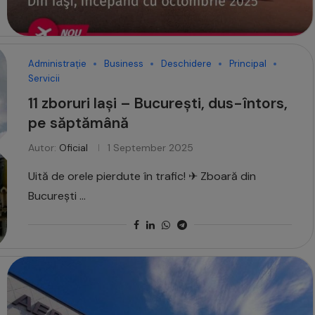
Administrație
Business
Deschidere
Principal
Servicii
11 zboruri Iași – București, dus-întors,
pe săptămână
Autor:
Oficial
1 September 2025
Uită de orele pierdute în trafic! ✈ Zboară din
București …