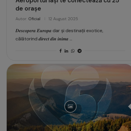
Aeroportul Iași te conectează cu 25
de orașe
Autor:
Oficial
12 August 2025
𝑫𝒆𝒔𝒄𝒐𝒑𝒆𝒓𝒂 𝑬𝒖𝒓𝒐𝒑𝒂 dar și destinații exotice,
călătorind 𝒅𝒊𝒓𝒆𝒄𝒕 𝒅𝒊𝒏 𝒊𝒏𝒊𝒎𝒂 …