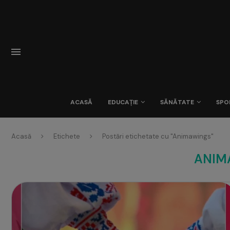
ACASĂ
EDUCAȚIE
SĂNĂTATE
SPO
Acasă
Etichete
Postări etichetate cu "Animawings"
ANIM