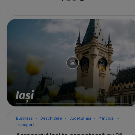
Business
Deschidere
Județul Iași
Principal
Transport