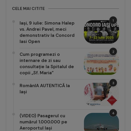
CELE MAI CITITE
1
Iași, 9 iulie: Simona Halep
vs. Andrei Pavel, meci
demonstrativ la Concord
Iasi Open
2
Cum programezi o
internare de zi sau
consultație la Spitalul de
copii „Sf. Maria”
3
RomânIA AUTENTICĂ la
Iași
4
(VIDEO) Pasagerul cu
numărul 1.000.000 pe
Aeroportul Iași