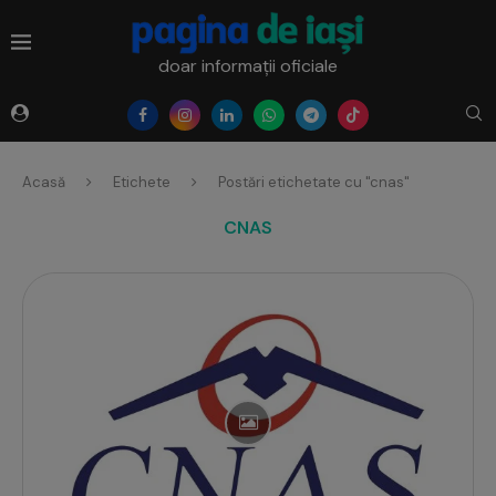
doar informații oficiale
Acasă
Etichete
Postări etichetate cu "cnas"
CNAS