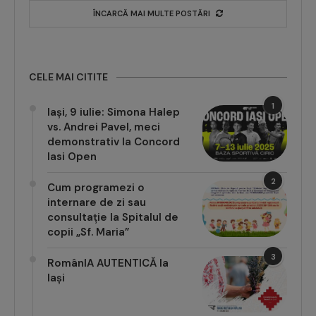
ÎNCARCĂ MAI MULTE POSTĂRI
CELE MAI CITITE
1
Iași, 9 iulie: Simona Halep
vs. Andrei Pavel, meci
demonstrativ la Concord
Iasi Open
2
Cum programezi o
internare de zi sau
consultație la Spitalul de
copii „Sf. Maria”
3
RomânIA AUTENTICĂ la
Iași