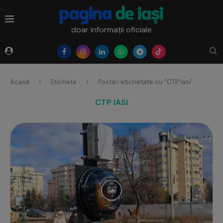
doar informații oficiale
Acasă
Etichete
Postări etichetate cu "CTP Iasi"
CTP IASI