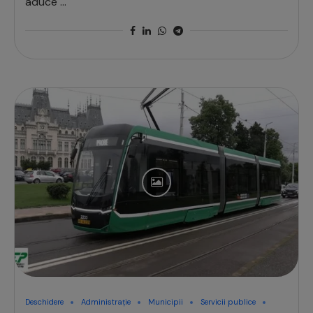
aduce …
Deschidere
Administrație
Municipii
Servicii publice