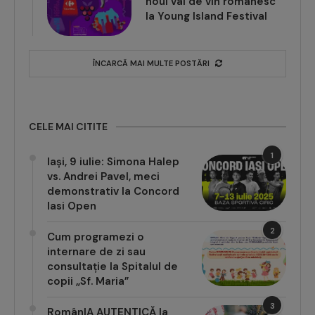
noul val de vin românesc
la Young Island Festival
ÎNCARCĂ MAI MULTE POSTĂRI
CELE MAI CITITE
1
Iași, 9 iulie: Simona Halep
vs. Andrei Pavel, meci
demonstrativ la Concord
Iasi Open
2
Cum programezi o
internare de zi sau
consultație la Spitalul de
copii „Sf. Maria”
3
RomânIA AUTENTICĂ la