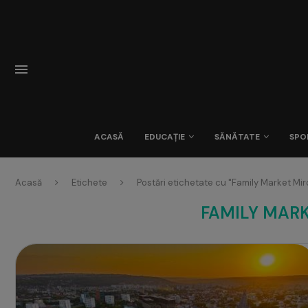
ACASĂ
EDUCAȚIE
SĂNĂTATE
SPO
Acasă
Etichete
Postări etichetate cu "Family Market Mir
FAMILY MAR