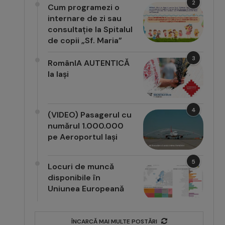
2
Cum programezi o
internare de zi sau
consultație la Spitalul
de copii „Sf. Maria”
3
RomânIA AUTENTICĂ
la Iași
4
(VIDEO) Pasagerul cu
numărul 1.000.000
pe Aeroportul Iași
5
Locuri de muncă
disponibile în
Uniunea Europeană
ÎNCARCĂ MAI MULTE POSTĂRI