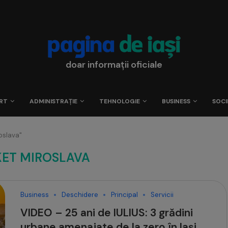
doar informații oficiale
RT
ADMINISTRAȚIE
TEHNOLOGIE
BUSINESS
SOCI
oslava"
KET MIROSLAVA
Business
Deschidere
Principal
Servicii
VIDEO – 25 ani de IULIUS: 3 grădini
urbane amenajate de la zero în Iași,