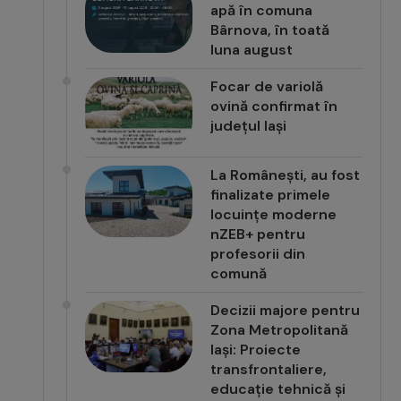
apă în comuna
Bârnova, în toată
luna august
Focar de variolă
ovină confirmat în
județul Iași
La Românești, au fost
finalizate primele
locuințe moderne
nZEB+ pentru
profesorii din
comună
Decizii majore pentru
Zona Metropolitană
Iași: Proiecte
transfrontaliere,
educație tehnică și