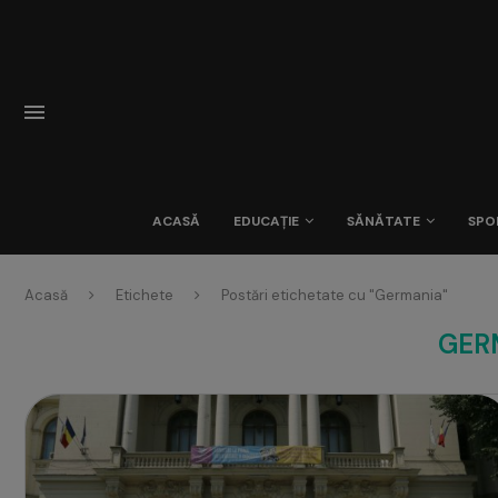
ACASĂ
EDUCAȚIE
SĂNĂTATE
SPO
Acasă
Etichete
Postări etichetate cu "Germania"
GER