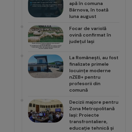
apă în comuna
Bârnova, în toată
luna august
Focar de variolă
ovină confirmat în
județul Iași
La Românești, au fost
finalizate primele
locuințe moderne
nZEB+ pentru
profesorii din
comună
Decizii majore pentru
Zona Metropolitană
Iași: Proiecte
transfrontaliere,
educație tehnică și