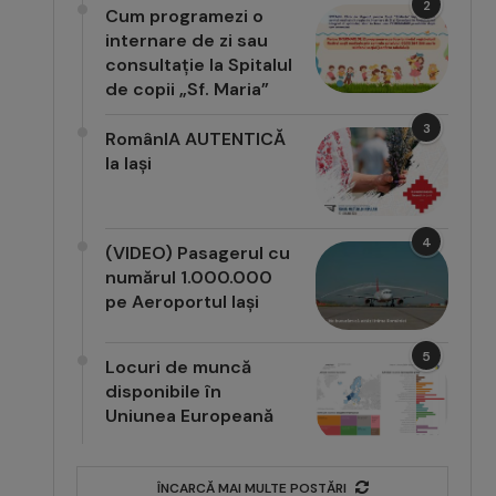
2
Cum programezi o
internare de zi sau
consultație la Spitalul
de copii „Sf. Maria”
3
RomânIA AUTENTICĂ
la Iași
4
(VIDEO) Pasagerul cu
numărul 1.000.000
pe Aeroportul Iași
5
Locuri de muncă
disponibile în
Uniunea Europeană
ÎNCARCĂ MAI MULTE POSTĂRI