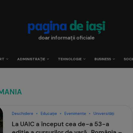
doar informații oficiale
RT
ADMINISTRAȚIE
TEHNOLOGIE
BUSINESS
SOCI
MANIA
Deschidere
Educație
Evenimente
Universități
La UAIC a început cea de-a 53-a
ediție a cursurilor de vară „România –