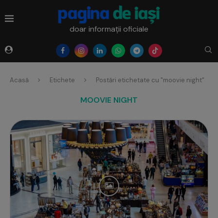
doar informații oficiale
Acasă
Etichete
Postări etichetate cu "moovie night"
MOOVIE NIGHT