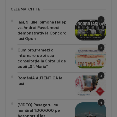
CELE MAI CITITE
1
Iași, 9 iulie: Simona Halep
vs. Andrei Pavel, meci
demonstrativ la Concord
Iasi Open
2
Cum programezi o
internare de zi sau
consultație la Spitalul de
copii „Sf. Maria”
3
RomânIA AUTENTICĂ la
Iași
4
(VIDEO) Pasagerul cu
numărul 1.000.000 pe
Aeroportul Iași