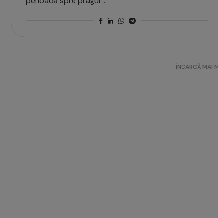
perioadă spre pragul …
ÎNCARCĂ MAI 