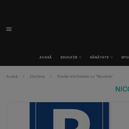
ACASĂ
EDUCAȚIE
SĂNĂTATE
SPO
Acasă
Etichete
Postări etichetate cu "Nicolina"
NIC