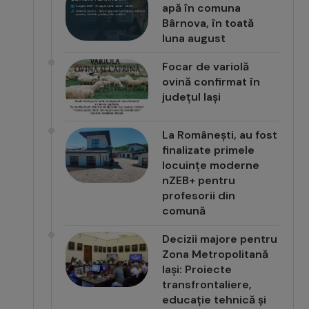
apă în comuna
Bârnova, în toată
luna august
Focar de variolă
ovină confirmat în
județul Iași
La Românești, au fost
finalizate primele
locuințe moderne
nZEB+ pentru
profesorii din
comună
Decizii majore pentru
Zona Metropolitană
Iași: Proiecte
transfrontaliere,
educație tehnică și