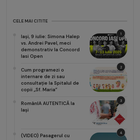
CELE MAI CITITE
1
Iași, 9 iulie: Simona Halep
vs. Andrei Pavel, meci
demonstrativ la Concord
Iasi Open
2
Cum programezi o
internare de zi sau
consultație la Spitalul de
copii „Sf. Maria”
3
RomânIA AUTENTICĂ la
Iași
4
(VIDEO) Pasagerul cu