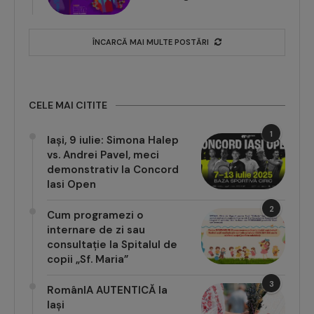
ÎNCARCĂ MAI MULTE POSTĂRI
CELE MAI CITITE
1
Iași, 9 iulie: Simona Halep
vs. Andrei Pavel, meci
demonstrativ la Concord
Iasi Open
2
Cum programezi o
internare de zi sau
consultație la Spitalul de
copii „Sf. Maria”
3
RomânIA AUTENTICĂ la
Iași