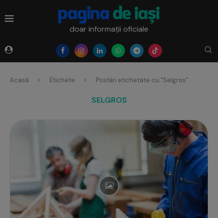
doar informații oficiale
Acasă
Etichete
Postări etichetate cu "Selgros"
SELGROS