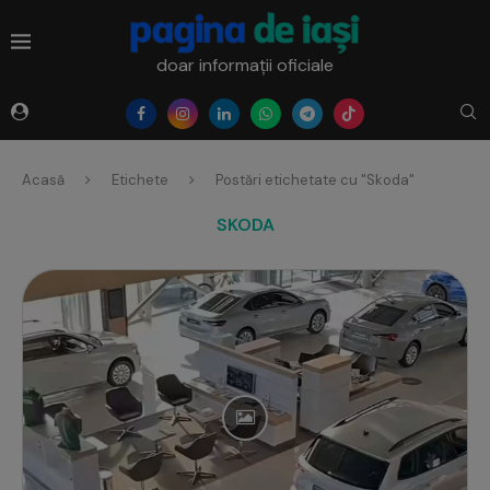
doar informații oficiale
Acasă
Etichete
Postări etichetate cu "Skoda"
SKODA