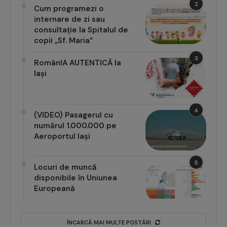
2
Cum programezi o
internare de zi sau
consultație la Spitalul de
copii „Sf. Maria”
3
RomânIA AUTENTICĂ la
Iași
4
(VIDEO) Pasagerul cu
numărul 1.000.000 pe
Aeroportul Iași
5
Locuri de muncă
disponibile în Uniunea
Europeană
ÎNCARCĂ MAI MULTE POSTĂRI