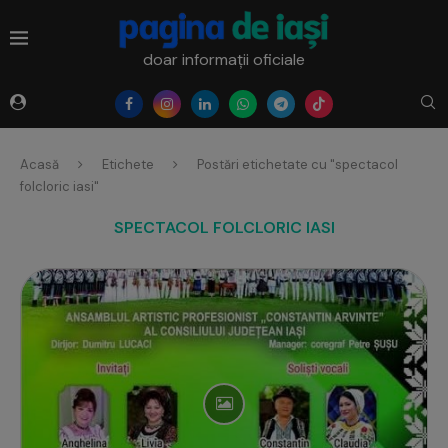
doar informații oficiale
Acasă
Etichete
Postări etichetate cu "spectacol
folcloric iasi"
SPECTACOL FOLCLORIC IASI