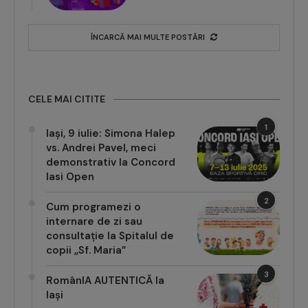
ÎNCARCĂ MAI MULTE POSTĂRI
CELE MAI CITITE
1
Iași, 9 iulie: Simona Halep
vs. Andrei Pavel, meci
demonstrativ la Concord
Iasi Open
2
Cum programezi o
internare de zi sau
consultație la Spitalul de
copii „Sf. Maria”
3
RomânIA AUTENTICĂ la
Iași