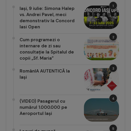
1
Iași, 9 iulie: Simona Halep
vs. Andrei Pavel, meci
demonstrativ la Concord
Iasi Open
2
Cum programezi o
internare de zi sau
consultație la Spitalul de
copii „Sf. Maria”
3
RomânIA AUTENTICĂ la
Iași
4
(VIDEO) Pasagerul cu
numărul 1.000.000 pe
Aeroportul Iași
5