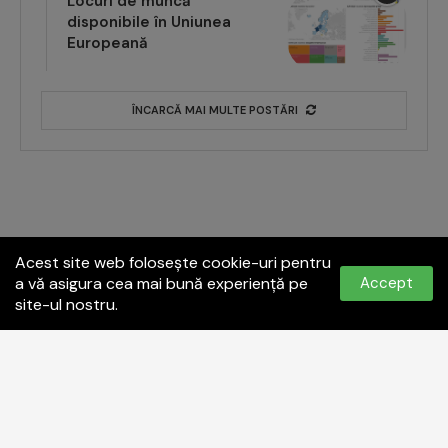
Locuri de muncă
disponibile în Uniunea
Europeană
ÎNCARCĂ MAI MULTE POSTĂRI
Acest site web folosește cookie-uri pentru
a vă asigura cea mai bună experiență pe
Accept
site-ul nostru.
Politica de confidențialitate
Termeni și condiții
Contact:
office@paginadeiasi.ro
©2023
Pagina de İași
- Toate drepturile rezervate