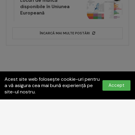
Locuri de muncă
disponibile în Uniunea
Europeană
ÎNCARCĂ MAI MULTE POSTĂRI
Acest site web folosește cookie-uri pentru
a vă asigura cea mai bună experiență pe
Accept
site-ul nostru.
Politica de confidențialitate
Termeni și condiții
Contact:
office@paginadeiasi.ro
©2023
Pagina de İași
- Toate drepturile rezervate