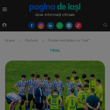
doar informații oficiale
Acasă
Etichete
Postări etichetate cu "trial"
TRIAL