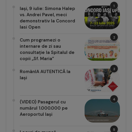
1
Iași, 9 iulie: Simona Halep
vs. Andrei Pavel, meci
demonstrativ la Concord
Iasi Open
2
Cum programezi o
internare de zi sau
consultație la Spitalul de
copii „Sf. Maria”
3
RomânIA AUTENTICĂ la
Iași
4
(VIDEO) Pasagerul cu
numărul 1.000.000 pe
Aeroportul Iași
5