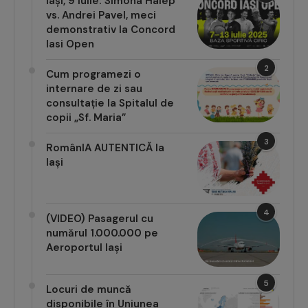
Iași, 9 iulie: Simona Halep
vs. Andrei Pavel, meci
demonstrativ la Concord
Iasi Open
2
Cum programezi o
internare de zi sau
consultație la Spitalul de
copii „Sf. Maria”
3
RomânIA AUTENTICĂ la
Iași
4
(VIDEO) Pasagerul cu
numărul 1.000.000 pe
Aeroportul Iași
5
Locuri de muncă
disponibile în Uniunea