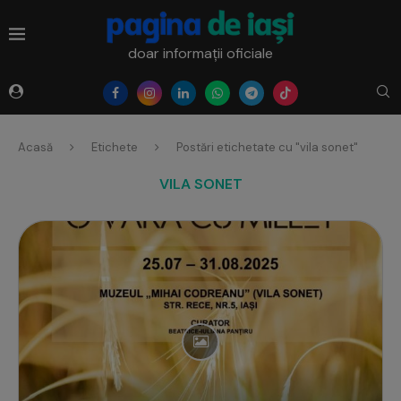
doar informații oficiale
Acasă
Etichete
Postări etichetate cu "vila sonet"
VILA SONET