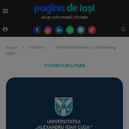
doar informații oficiale
Acasă
Etichete
Postări etichetate cu "Yoonkyung
PARK"
YOONKYUNG PARK