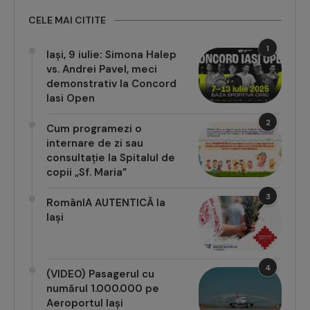
CELE MAI CITITE
1
Iași, 9 iulie: Simona Halep
vs. Andrei Pavel, meci
demonstrativ la Concord
Iasi Open
2
Cum programezi o
internare de zi sau
consultație la Spitalul de
copii „Sf. Maria”
3
RomânIA AUTENTICĂ la
Iași
4
(VIDEO) Pasagerul cu
numărul 1.000.000 pe
Aeroportul Iași