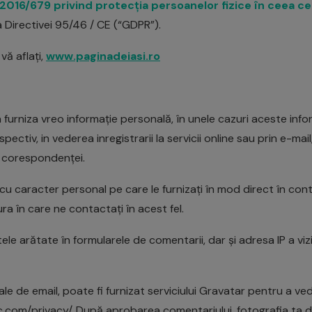
016/679 privind protecția persoanelor fizice în ceea ce
 Directivei 95/46 / CE (“GDPR”).
vă aflați,
www.paginadeiasi.ro
a furniza vreo informație personală, în unele cazuri aceste info
pectiv, in vederea inregistrarii la servicii online sau prin e-mai
 corespondenței.
caracter personal pe care le furnizați în mod direct în context
ura în care ne contactați în acest fel.
e arătate în formularele de comentarii, dar și adresa IP a vizita
le de email, poate fi furnizat serviciului Gravatar pentru a vede
ic.com/privacy/. După aprobarea comentariului, fotografia ta de