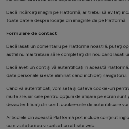
Dacă încărcați imagini pe Platformă, ar trebui să evitați în
toate datele despre locație din imaginile de pe Platformă.
Formulare de contact
Dacă lăsați un comentariu pe Platforma noastră, puteți opta
astfel nu mai trebuie să le completați din nou când lăsați u
Dacă aveți un cont și vă autentificați în această Platfor
date personale și este eliminat când închideți navigatorul.
Când vă autentificați, vom seta și câteva cookie-uri pentru 
multe zile, iar cele pentru opțiuni de afișare pe ecran sun
dezautentificați din cont, cookie-urile de autentificare vor 
Articolele din această Platformă pot include conținut înglob
cum vizitatorii au vizualizat un alt site web.