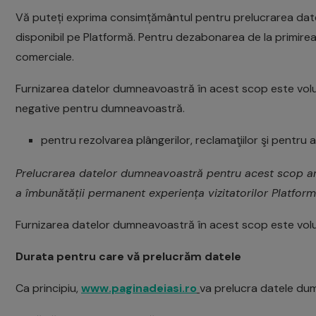
Vă puteți exprima consimțământul pentru prelucrarea date
disponibil pe Platformă. Pentru dezabonarea de la primirea 
comerciale.
Furnizarea datelor dumneavoastră în acest scop este volu
negative pentru dumneavoastră.
pentru rezolvarea plângerilor, reclamaţiilor şi pentru
Prelucrarea datelor dumneavoastră pentru acest scop are
a îmbunătății permanent experiența vizitatorilor Platformei
Furnizarea datelor dumneavoastră în acest scop este volu
Durata pentru care vă prelucrăm datele
Ca principiu,
www.paginadeiasi.ro
va prelucra datele du