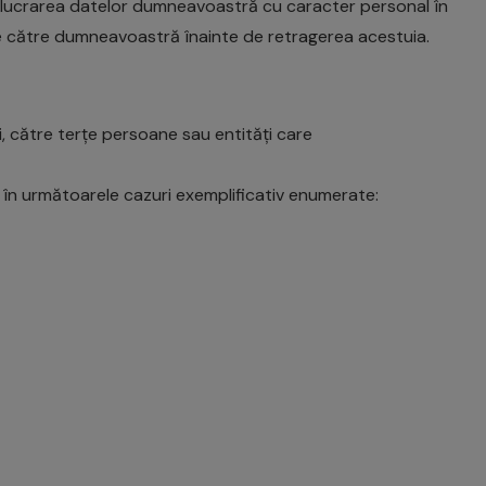
elucrarea datelor dumneavoastră cu caracter personal în
 către dumneavoastră înainte de retragerea acestuia.
 către terțe persoane sau entități care
le, în următoarele cazuri exemplificativ enumerate: