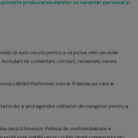
 privește prelucrarea datelor cu caracter personal și
rmații vă sunt cerute pentru a vă putea oferi serviciile
l, formularii de comentarii, contact, reclamatii, cerere
ul utilizării Platformei, cum ar fi datele pe care le
torului și șirul agenților utilizator din navigator pentru a
a dacă îl folosești. Politica de confidențialitate a
 profil este vizibilă pentru public lângă comentariul tău.