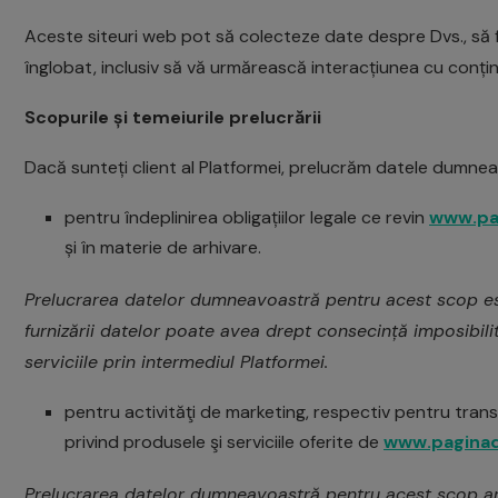
Aceste siteuri web pot să colecteze date despre Dvs., să f
înglobat, inclusiv să vă urmărească interacțiunea cu conținu
Scopurile și temeiurile prelucrării
Dacă sunteți client al Platformei, prelucrăm datele dumnea
pentru îndeplinirea obligațiilor legale ce revin
www.pag
și în materie de arhivare.
Prelucrarea datelor dumneavoastră pentru acest scop est
furnizării datelor poate avea drept consecință imposibil
serviciile prin intermediul Platformei.
pentru activităţi de marketing, respectiv pentru tran
privind produsele şi serviciile oferite de
www.paginad
Prelucrarea datelor dumneavoastră pentru acest scop are