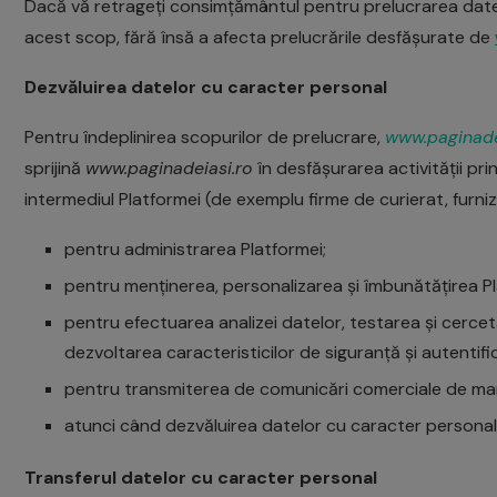
Dacă vă retrageți consimțământul pentru prelucrarea date
acest scop, fără însă a afecta prelucrările desfășurate de
Dezvăluirea datelor cu caracter personal
Pentru îndeplinirea scopurilor de prelucrare,
www.paginade
sprijină
www.paginadeiasi.ro
în desfășurarea activității pri
intermediul Platformei (de exemplu firme de curierat, furnizo
pentru administrarea Platformei;
pentru menținerea, personalizarea și îmbunătățirea Platf
pentru efectuarea analizei datelor, testarea și cerceta
dezvoltarea caracteristicilor de siguranță și autentifica
pentru transmiterea de comunicări comerciale de market
atunci când dezvăluirea datelor cu caracter personal
Transferul datelor cu caracter personal