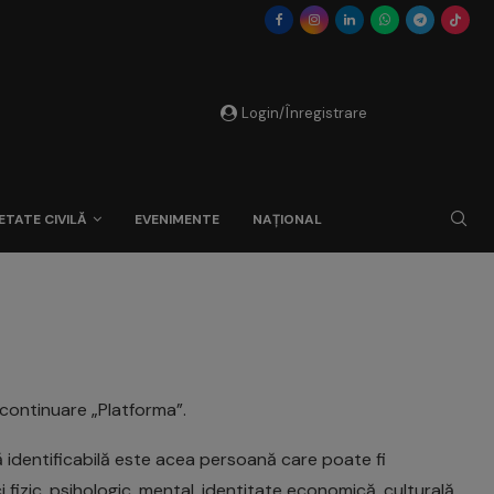
Login/Înregistrare
ETATE CIVILĂ
EVENIMENTE
NAȚIONAL
 continuare „Platforma”.
nă identificabilă este acea persoană care poate fi
ci fizic, psihologic, mental, identitate economică, culturală