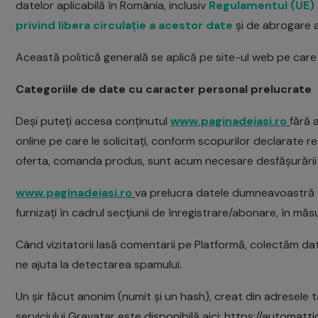
datelor aplicabilă în România, inclusiv
Regulamentul (UE) 2
privind libera circulație a acestor date
și de abrogare a
Această politică generală se aplică pe site-ul web pe care 
Categoriile de date cu caracter personal prelucrate
Deși puteți accesa conținutul
www.paginadeiasi.ro
fără 
online pe care le solicitați, conform scopurilor declarate res
oferta, comanda produs, sunt acum necesare desfășurării
www.paginadeiasi.ro
va prelucra datele dumneavoastră cu 
furnizați în cadrul secțiunii de înregistrare/abonare, în măs
Când vizitatorii lasă comentarii pe Platformă, colectăm datel
ne ajuta la detectarea spamului.
Un șir făcut anonim (numit și un hash), creat din adresele ta
serviciului Gravatar este disponibilă aici: https://automatt