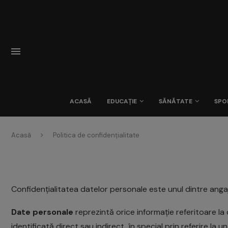
ACASĂ
EDUCAȚIE
SĂNĂTATE
SPO
Acasă
Politica de confidențialitate
Confidențialitatea datelor personale este unul dintre an
Date personale
reprezintă orice informație referitoare la
identificată direct sau indirect, în special prin referire la 