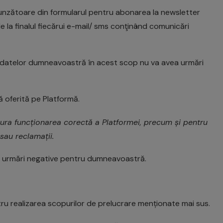
unzătoare din formularul pentru abonarea la newsletter
 la finalul fiecărui e-mail/ sms conţinând comunicări
a datelor dumneavoastră în acest scop nu va avea urmări
ă oferită pe Platformă.
gura funcționarea corectă a Platformei, precum și pentru
 sau reclamații.
ea urmări negative pentru dumneavoastră.
u realizarea scopurilor de prelucrare menționate mai sus.