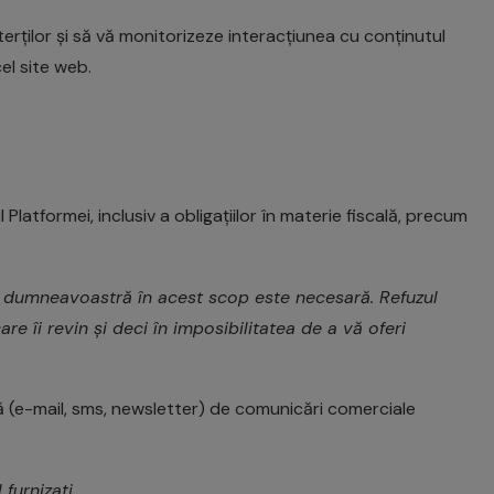
rților și să vă monitorizeze interacțiunea cu conținutul
el site web.
 Platformei, inclusiv a obligațiilor în materie fiscală, precum
r dumneavoastră în acest scop este necesară. Refuzul
are îi revin și deci în imposibilitatea de a vă oferi
ţă (e-mail, sms, newsletter) de comunicări comerciale
urnizați.