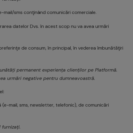
i e-mail/sms conţinând comunicări comerciale.
crarea datelor Dvs. în acest scop nu va avea urmări
 preferinţe de consum, în principal, în vederea îmbunătăţiri
nătăți permanent experiența clienților pe Platformă.
avea urmări negative pentru dumneavoastră.
l:
 (e-mail, sms, newsletter, telefonic), de comunicări
urnizați.