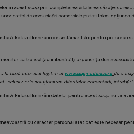
lor în acest scop prin completarea și bifarea căsuței coresp
unor astfel de comunicări comerciale puteți folosi opţiunea de
ntară. Refuzul furnizării consimțământului pentru prelucrare
 a monitoriza traficul și a îmbunătăţii experiența dumneavoastr
 la bază interesul legitim al
www.paginadeiasi.ro
de a asi
, inclusiv prin soluționarea diferitelor comentarii, întrebări
ntară. Refuzul furnizării datelor pentru acest scop nu va av
mneavoastră cu caracter personal atât cât este necesar pentr