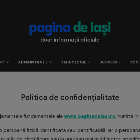
doar informații oficiale
RT
ADMINISTRAȚIE
TEHNOLOGIE
BUSINESS
SOCI
Politica de confidențialitate
gajamentele fundamentale ale
www.paginadeiasi.ro
, numită în
 o persoană fizică identificată sau identificabilă, iar o persoa
un număr de identificare sau la unul sau mai mulți factori specifi