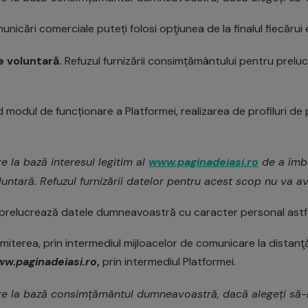
nicări comerciale puteți folosi opţiunea de la finalul fiecăru
 voluntară.
Refuzul furnizării consimțământului pentru prelu
nd modul de funcționare a Platformei, realizarea de profiluri de
 la bază interesul legitim al
www.paginadeiasi.ro
de a îmbu
untară. Refuzul furnizării datelor pentru acest scop nu va 
prelucrează datele dumneavoastră cu caracter personal astfe
miterea, prin intermediul mijloacelor de comunicare la distanţă
w.paginadeiasi.ro
,
prin intermediul Platformei.
 la bază consimțământul dumneavoastră, dacă alegeți să-l f