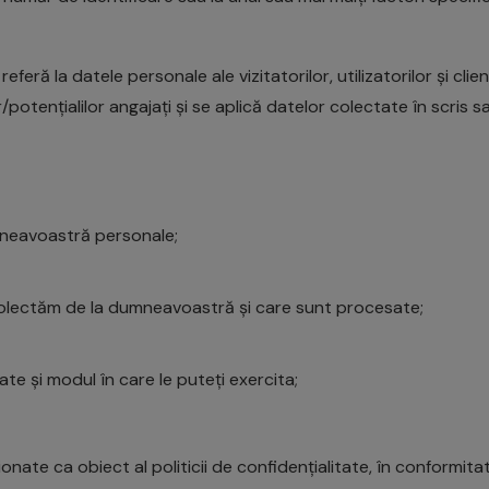
 referă la datele personale ale vizitatorilor, utilizatorilor și c
r/potențialilor angajați și se aplică datelor colectate în scris 
mneavoastră personale;
colectăm de la dumneavoastră și care sunt procesate;
e și modul în care le puteți exercita;
e ca obiect al politicii de confidențialitate, în conformitate c