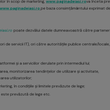
lor în scop de marketing,
www.paginadeiasi.ro
va înceta pr
www.paginadeiasi.ro
pe baza consimțământului exprimat de
iasi.ro
poate dezvălui datele dumneavoastră către parteneri,
n
ri de servicii IT), ori către autoritățile publice centrale/loca
ormei și a serviciilor derulate prin intermediul lui;
rea, monitorizarea tendințelor de utilizare și activitate,
rea utilizatorilor;
ing, în condițiile și limitele prevăzute de lege;
 este prevăzută de lege etc.