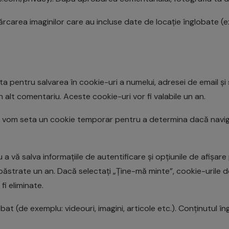
cărcarea imaginilor care au incluse date de locație înglobate (e
 pentru salvarea în cookie-uri a numelui, adresei de email și 
n alt comentariu. Aceste cookie-uri vor fi valabile un an.
mă, vom seta un cookie temporar pentru a determina dacă navi
a vă salva informațiile de autentificare și opțiunile de afișar
t păstrate un an. Dacă selectați „Ține-mă minte”, cookie-urile
fi eliminate.
at (de exemplu: videouri, imagini, articole etc.). Conținutul în