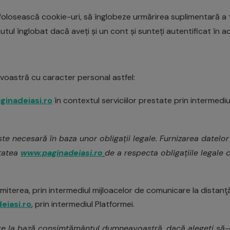
olosească cookie-uri, să înglobeze urmărirea suplimentară a te
tul înglobat dacă aveți și un cont și sunteți autentificat în ac
voastră cu caracter personal astfel:
inadeiasi.ro
în contextul serviciilor prestate prin intermediul
e necesară în baza unor obligații legale. Furnizarea datelo
itatea
www.paginadeiasi.ro
de a respecta obligațiile legale c
smiterea, prin intermediul mijloacelor de comunicare la distan
eiasi.ro
, prin intermediul Platformei.
 la bază consimțământul dumneavoastră, dacă alegeți să-l f