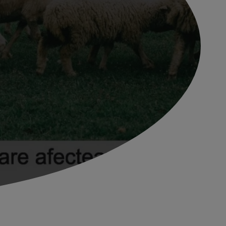
ar de variolă ovină confirmat în județul
Direcția Sanitară Veterinară și pentru Siguranța
entelor Iași informează …
TEȘTE MAI MULT