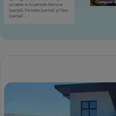
Complex S
potabile în localitățile Bârnova
(parțial), Pietrăria (partial) și Păun
(parțial) …