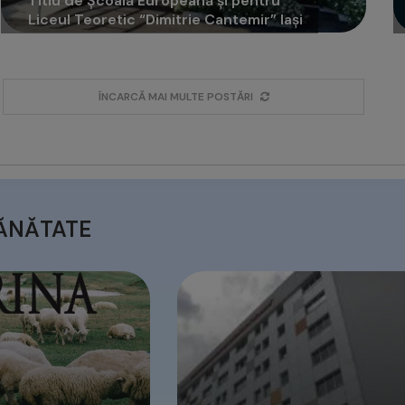
Titlu de Școală Europeană și pentru
Liceul Teoretic “Dimitrie Cantemir” Iași
ÎNCARCĂ MAI MULTE POSTĂRI
ĂNĂTATE