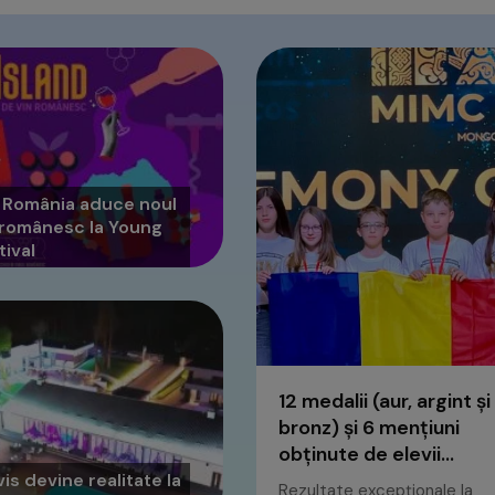
 România aduce noul
n românesc la Young
tival
12 medalii (aur, argint și
bronz) și 6 mențiuni
obținute de elevii...
is devine realitate la
Rezultate excepționale la