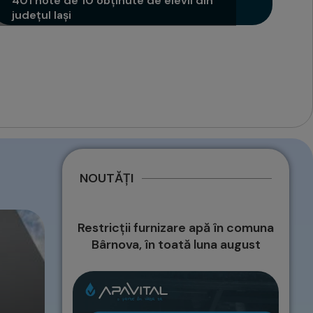
401 note de 10 obținute de elevii din
județul Iași
NOUTĂȚI
Restricții furnizare apă în comuna
Bârnova, în toată luna august