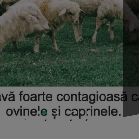
în comuna Bârnova, în
Foc
Iași
abile în localitățile
Alim
CI