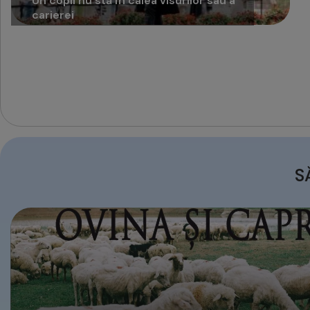
Un copil nu stă în calea visurilor sau a
carierei
S