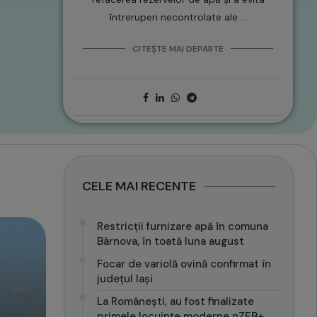
întreruperi necontrolate ale …
CITEȘTE MAI DEPARTE
CELE MAI RECENTE
Restricții furnizare apă în comuna
Bârnova, în toată luna august
Focar de variolă ovină confirmat în
județul Iași
La Românești, au fost finalizate
primele locuințe moderne nZEB+