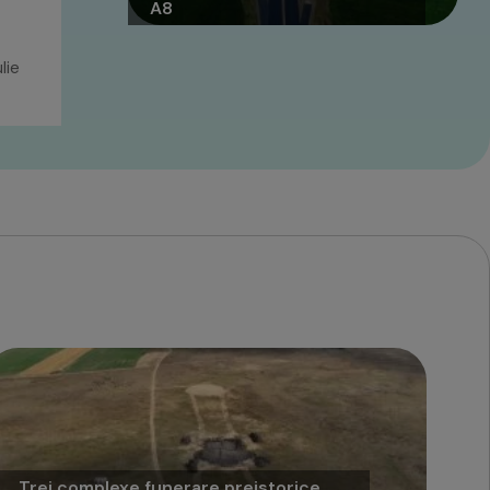
A8
lie
Trei complexe funerare preistorice