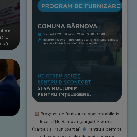
ul de
ntru
cisă
Program de furnizare a apei potabile în
localitățile Bârnova (parțial), Pietrăria
(partial) și Păun (parțial)
Pentru a permite
refacerea rezervelor de apă și a evita