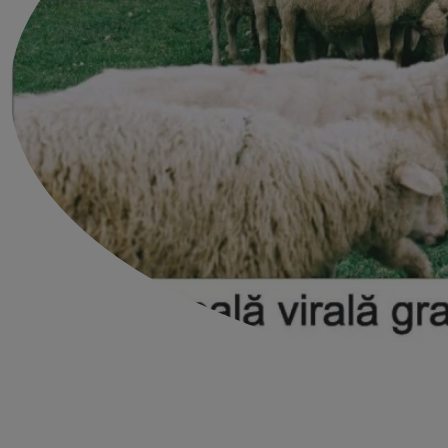
Restricții furnizare apă 
toată luna august
Program de furnizare a apei pot
Bârnova …
CITEȘTE MAI MULT