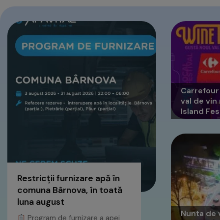
Carrefour
val de vi
Island Fes
Restricții furnizare apă în
comuna Bârnova, în toată
luna august
Nunta de v
Program de furnizare a apei