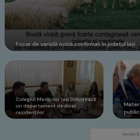
Focar de variolă ovină confirmat în județul Iași
Colegiul Medicilor Iași înființează
Matern
un departament dedicat
public
rezidenților
ÎNCARCĂ 