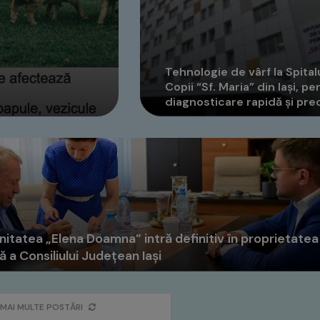
Tehnologie de vârf la Spital
Copii “Sf. Maria” din Iași, pe
diagnosticare rapidă și pre
itatea „Elena Doamna” intră definitiv în proprietatea
ă a Consiliului Județean Iași
MAI MULTE POSTĂRI