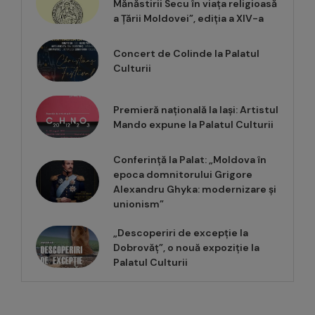
Mănăstirii Secu în viața religioasă
a Țării Moldovei”, ediția a XIV-a
Concert de Colinde la Palatul
Culturii
Premieră națională la Iași: Artistul
Mando expune la Palatul Culturii
Conferință la Palat: „Moldova în
epoca domnitorului Grigore
Alexandru Ghyka: modernizare și
unionism”
„Descoperiri de excepție la
Dobrovăț”, o nouă expoziție la
Palatul Culturii