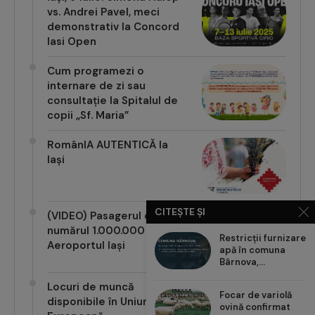
vs. Andrei Pavel, meci
demonstrativ la Concord
Iasi Open
Cum programezi o
internare de zi sau
consultație la Spitalul de
copii „Sf. Maria”
RomânIA AUTENTICĂ la
Iași
CITEȘTE ȘI
(VIDEO) Pasagerul cu
numărul 1.000.000 pe
Restricții furnizare
Aeroportul Iași
apă în comuna
Bârnova,...
Locuri de muncă
Focar de variolă
disponibile în Uniunea
ovină confirmat