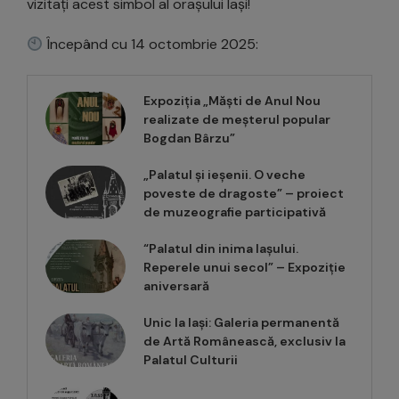
vizitați acest simbol al orașului Iași!
Începând cu 14 octombrie 2025:
Expoziția „Măști de Anul Nou
realizate de meșterul popular
Bogdan Bârzu”
„Palatul și ieșenii. O veche
poveste de dragoste” – proiect
de muzeografie participativă
“Palatul din inima Iașului.
Reperele unui secol” – Expoziție
aniversară
Unic la Iași: Galeria permanentă
de Artă Românească, exclusiv la
Palatul Culturii