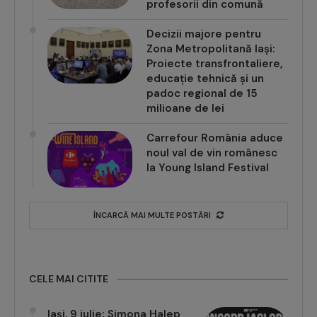
profesorii din comună
Decizii majore pentru
Zona Metropolitană Iași:
Proiecte transfrontaliere,
educație tehnică și un
padoc regional de 15
milioane de lei
Carrefour România aduce
noul val de vin românesc
la Young Island Festival
ÎNCARCĂ MAI MULTE POSTĂRI
CELE MAI CITITE
Iași, 9 iulie: Simona Halep