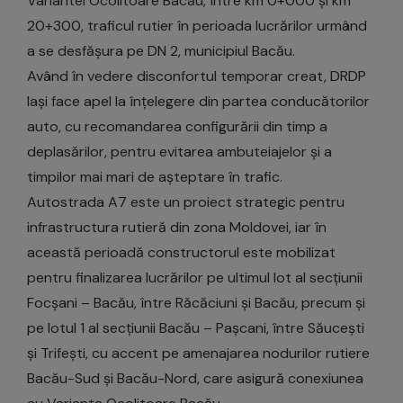
Variantei Ocolitoare Bacău, între km 0+000 și km
20+300, traficul rutier în perioada lucrărilor urmând
a se desfășura pe DN 2, municipiul Bacău.
Având în vedere disconfortul temporar creat, DRDP
Iași face apel la înțelegere din partea conducătorilor
auto, cu recomandarea configurării din timp a
deplasărilor, pentru evitarea ambuteiajelor și a
timpilor mai mari de așteptare în trafic.
Autostrada A7 este un proiect strategic pentru
infrastructura rutieră din zona Moldovei, iar în
această perioadă constructorul este mobilizat
pentru finalizarea lucrărilor pe ultimul lot al secțiunii
Focșani – Bacău, între Răcăciuni și Bacău, precum și
pe lotul 1 al secțiunii Bacău – Pașcani, între Săucești
și Trifești, cu accent pe amenajarea nodurilor rutiere
Bacău-Sud și Bacău-Nord, care asigură conexiunea