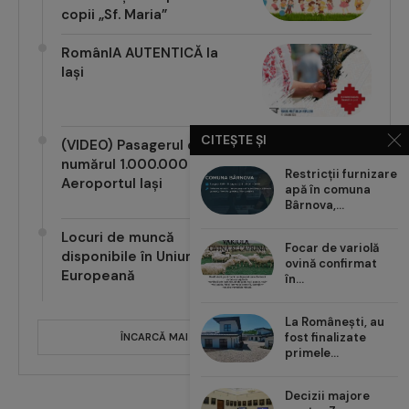
copii „Sf. Maria”
RomânIA AUTENTICĂ la
Iași
CITEȘTE ȘI
(VIDEO) Pasagerul cu
numărul 1.000.000 pe
Restricții furnizare
Aeroportul Iași
apă în comuna
Bârnova,...
Locuri de muncă
Focar de variolă
disponibile în Uniunea
ovină confirmat
Europeană
în...
La Românești, au
fost finalizate
ÎNCARCĂ MAI MULTE POSTĂRI
primele...
Decizii majore