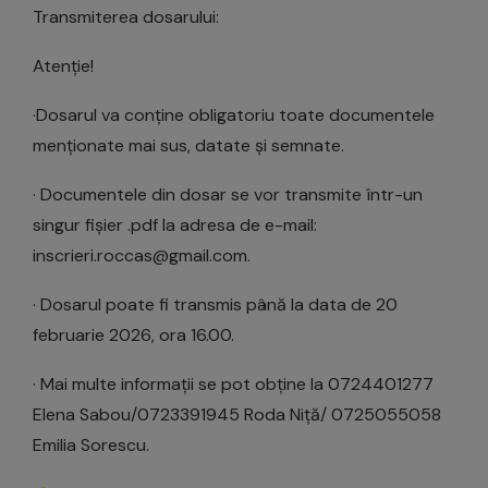
Transmiterea dosarului:
Atenție!
·Dosarul va conține obligatoriu toate documentele
menționate mai sus, datate și semnate.
· Documentele din dosar se vor transmite într-un
singur fișier .pdf la adresa de e-mail:
inscrieri.roccas@gmail.com.
· Dosarul poate fi transmis până la data de 20
februarie 2026, ora 16.00.
· Mai multe informații se pot obține la 0724401277
Elena Sabou/0723391945 Roda Niță/ 0725055058
Emilia Sorescu.