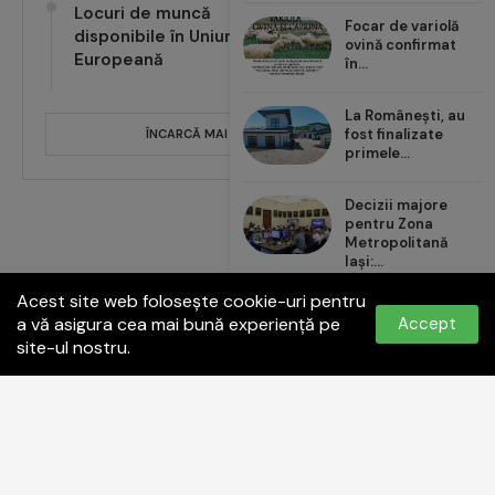
Locuri de muncă
Focar de variolă
disponibile în Uniunea
ovină confirmat
Europeană
în...
La Românești, au
fost finalizate
ÎNCARCĂ MAI MULTE POSTĂRI
primele...
Decizii majore
pentru Zona
Metropolitană
Iași:...
Acest site web folosește cookie-uri pentru
Carrefour România
a vă asigura cea mai bună experiență pe
Accept
aduce noul val de...
site-ul nostru.
Politica de confidențialitate
Termeni și condiții
Contact:
office@paginadeiasi.ro
©2023
Pagina de İași
- Toate drepturile rezervate