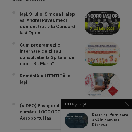
Iași, 9 iulie: Simona Halep
vs. Andrei Pavel, meci
demonstrativ la Concord
Iasi Open
Cum programezi o
internare de zi sau
consultație la Spitalul de
copii „Sf. Maria”
RomânIA AUTENTICĂ la
Iași
CITEȘTE ȘI
(VIDEO) Pasagerul cu
numărul 1.000.000 pe
Restricții furnizare
Aeroportul Iași
apă în comuna
Bârnova,...