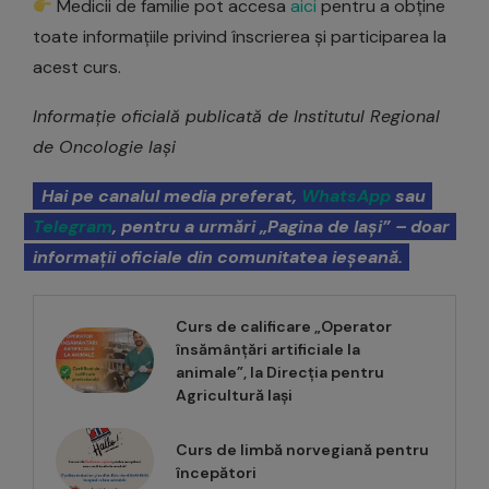
Medicii de familie pot accesa
aici
pentru a obține
toate informațiile privind înscrierea și participarea la
acest curs.
Informație oficială publicată de Institutul Regional
de Oncologie Iași
Hai pe canalul media preferat,
WhatsApp
sau
Telegram
, pentru a urmări „Pagina de Iași” – doar
informații oficiale din comunitatea ieșeană.
Curs de calificare „Operator
însămânțări artificiale la
animale”, la Direcția pentru
Agricultură Iași
Curs de limbă norvegiană pentru
începători