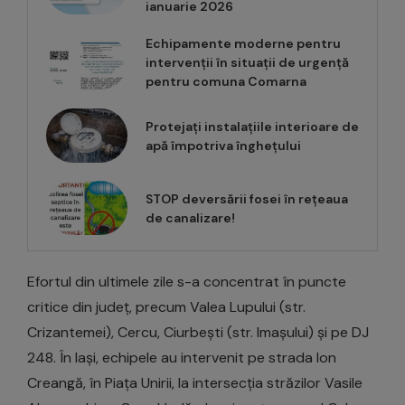
ianuarie 2026
Echipamente moderne pentru
intervenții în situații de urgență
pentru comuna Comarna
Protejați instalațiile interioare de
apă împotriva înghețului
STOP deversării fosei în rețeaua
de canalizare!
Efortul din ultimele zile s-a concentrat în puncte
critice din județ, precum Valea Lupului (str.
Crizantemei), Cercu, Ciurbești (str. Imașului) și pe DJ
248. În Iași, echipele au intervenit pe strada Ion
Creangă, în Piața Unirii, la intersecția străzilor Vasile