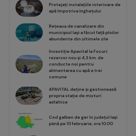
Protejați instalațiile interioare de
apă împotriva înghețului
Rețeaua de canalizare din
municipiul Iași a făcut față ploilor
abundente din ultimele zile
Investiție Apavital la Focuri:
rezervor nou și 4,3 km. de
conducte noi pentru
alimentarea cu apă a trei
comune
APAVITAL deține și gestionează
propria stație de mixturi
asfaltice
Cod galben de ger în județul Iași
până pe 10 februarie, ora 10:00