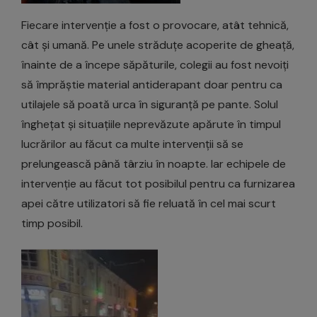
Fiecare intervenție a fost o provocare, atât tehnică,
cât și umană. Pe unele străduțe acoperite de gheață,
înainte de a începe săpăturile, colegii au fost nevoiți
să împrăștie material antiderapant doar pentru ca
utilajele să poată urca în siguranță pe pante. Solul
înghețat și situațiile neprevăzute apărute în timpul
lucrărilor au făcut ca multe intervenții să se
prelungească până târziu în noapte. Iar echipele de
intervenție au făcut tot posibilul pentru ca furnizarea
apei către utilizatori să fie reluată în cel mai scurt
timp posibil.