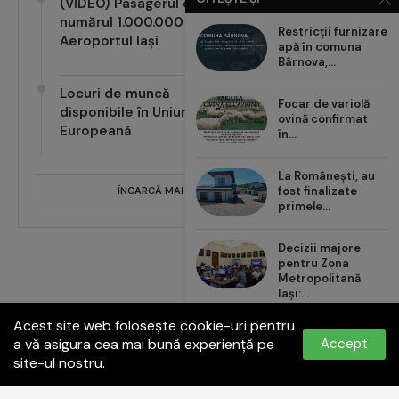
(VIDEO) Pasagerul cu
numărul 1.000.000 pe
Restricții furnizare
Aeroportul Iași
apă în comuna
Bârnova,...
Locuri de muncă
Focar de variolă
disponibile în Uniunea
ovină confirmat
Europeană
în...
La Românești, au
fost finalizate
ÎNCARCĂ MAI MULTE POSTĂRI
primele...
Decizii majore
pentru Zona
Metropolitană
Iași:...
Acest site web folosește cookie-uri pentru
Carrefour România
a vă asigura cea mai bună experiență pe
Accept
aduce noul val de...
site-ul nostru.