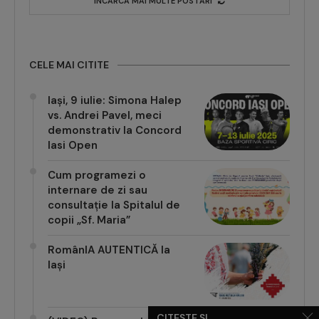
ÎNCARCĂ MAI MULTE POSTĂRI
CELE MAI CITITE
Iași, 9 iulie: Simona Halep
vs. Andrei Pavel, meci
demonstrativ la Concord
Iasi Open
Cum programezi o
internare de zi sau
consultație la Spitalul de
copii „Sf. Maria”
RomânIA AUTENTICĂ la
Iași
CITEȘTE ȘI