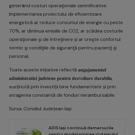
generând costuri operaţionale semnificative.
Implementarea proiectului de eficientizare
energetică ar reduce consumul de energie cu peste
70%, ar diminua emisiile de CO2, ar scădea costurile
operaţionale şi de întreţinere și ar creşte confortul
termic şi condiţiile de siguranţă pentru pacienţi şi
personal.
Toate aceste inițiative reflectă 𝐚𝐧𝐠𝐚𝐣𝐚𝐦𝐞𝐧𝐭𝐮𝐥
𝐚𝐝𝐦𝐢𝐧𝐢𝐬𝐭𝐫𝐚𝐭‌𝐢𝐞𝐢 𝐣𝐮𝐝𝐞𝐭‌𝐞𝐧𝐞 𝐩𝐞𝐧𝐭𝐫𝐮 𝐝𝐞𝐳𝐯𝐨𝐥𝐭𝐚𝐫𝐞 𝐝𝐮𝐫𝐚𝐛𝐢𝐥𝐚‌,
susținută prin investiții bine fundamentate și prin
atragerea constantă de fonduri nerambursabile.
Sursa: Consiliul Județean Iași
ADIS Iași continuă demersurile
pentru modernizarea sistemului