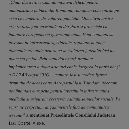
„𝐶ℎ𝑖𝑎𝑟 𝑑𝑎𝑐𝑎‌ 𝑡𝑟𝑎𝑣𝑒𝑟𝑠𝑎‌𝑚 𝑢𝑛 𝑚𝑜𝑚𝑒𝑛𝑡 𝑑𝑒𝑙𝑖𝑐𝑎𝑡 𝑝𝑒𝑛𝑡𝑟𝑢
𝑎𝑑𝑚𝑖𝑛𝑖𝑠𝑡𝑟𝑎𝑡‌𝑖𝑎 𝑝𝑢𝑏𝑙𝑖𝑐𝑎‌ 𝑑𝑖𝑛 𝑅𝑜𝑚𝑎‌𝑛𝑖𝑎, 𝑟𝑎‌𝑚𝑎‌𝑛𝑒𝑚 𝑐𝑜𝑛𝑐𝑒𝑛𝑡𝑟𝑎𝑡‌𝑖 𝑝𝑒
𝑐𝑒𝑒𝑎 𝑐𝑒 𝑐𝑜𝑛𝑡𝑒𝑎𝑧𝑎‌: 𝑑𝑒𝑧𝑣𝑜𝑙𝑡𝑎𝑟𝑒𝑎 𝑗𝑢𝑑𝑒𝑡‌𝑢𝑙𝑢𝑖. 𝑂𝑏𝑖𝑒𝑐𝑡𝑖𝑣𝑢𝑙 𝑛𝑜𝑠𝑡𝑟𝑢
𝑒𝑠𝑡𝑒 𝑠𝑎‌ 𝑝𝑟𝑜𝑡𝑒𝑗𝑎‌𝑚 𝑖𝑛𝑣𝑒𝑠𝑡𝑖𝑡‌𝑖𝑖𝑙𝑒 𝑖‌𝑛 𝑑𝑒𝑟𝑢𝑙𝑎𝑟𝑒 𝑠‌𝑖 𝑝𝑟𝑜𝑖𝑒𝑐𝑡𝑒𝑙𝑒 𝑐𝑢
𝑓𝑖𝑛𝑎𝑛𝑡‌𝑎𝑟𝑒 𝑒𝑢𝑟𝑜𝑝𝑒𝑎𝑛𝑎‌ 𝑠‌𝑖 𝑔𝑢𝑣𝑒𝑟𝑛𝑎𝑚𝑒𝑛𝑡𝑎𝑙𝑎‌. 𝑉𝑜𝑚 𝑐𝑜𝑛𝑡𝑖𝑛𝑢𝑎 𝑠𝑎‌
𝑖𝑛𝑣𝑒𝑠𝑡𝑖𝑚 𝑖‌𝑛 𝑖𝑛𝑓𝑟𝑎𝑠𝑡𝑟𝑢𝑐𝑡𝑢𝑟𝑎‌, 𝑒𝑑𝑢𝑐𝑎𝑡‌𝑖𝑒, 𝑠𝑎‌𝑛𝑎‌𝑡𝑎𝑡𝑒, 𝑖‌𝑛 𝑡𝑜𝑎𝑡𝑒
𝑑𝑜𝑚𝑒𝑛𝑖𝑖𝑙𝑒 𝑒𝑠𝑒𝑛𝑡‌𝑖𝑎𝑙𝑒 𝑝𝑒𝑛𝑡𝑟𝑢 𝑐𝑎‌ 𝑑𝑒𝑧𝑣𝑜𝑙𝑡𝑎𝑟𝑒𝑎 𝑗𝑢𝑑𝑒𝑡‌𝑢𝑙𝑢𝑖 𝐼𝑎𝑠‌𝑖 𝑛𝑢
𝑝𝑜𝑎𝑡𝑒 𝑠𝑡𝑎 𝑝𝑒 𝑙𝑜𝑐. 𝑃𝑟𝑖𝑛 𝑣𝑜𝑡𝑢𝑙 𝑑𝑎𝑡 𝑎𝑠𝑡𝑎‌𝑧𝑖, 𝑝𝑟𝑒𝑙𝑢𝑎‌𝑚
𝑖𝑚𝑝𝑙𝑒𝑚𝑒𝑛𝑡𝑎𝑟𝑒𝑎 𝑎 𝑑𝑜𝑢𝑎‌ 𝑑𝑟𝑢𝑚𝑢𝑟𝑖 𝑐ℎ𝑒𝑖𝑒: 𝑙𝑎‌𝑟𝑔𝑖𝑟𝑒𝑎 𝑙𝑎 𝑝𝑎𝑡𝑟𝑢 𝑏𝑒𝑛𝑧𝑖
𝑎 𝐷𝐽 248 𝑐𝑎𝑝𝑎‌𝑡 𝐶𝑈𝐺 – 𝑐𝑒𝑛𝑡𝑢𝑟𝑎 𝐼𝑎𝑠‌𝑖 𝑠‌𝑖 𝑚𝑜𝑑𝑒𝑟𝑛𝑖𝑧𝑎𝑟𝑒𝑎
𝑑𝑟𝑢𝑚𝑢𝑙𝑢𝑖 𝑑𝑒 𝑎𝑐𝑐𝑒𝑠 𝑐𝑎‌𝑡𝑟𝑒 𝐴𝑒𝑟𝑜𝑝𝑜𝑟𝑡𝑢𝑙 𝐼𝑎𝑠‌𝑖. 𝑇𝑜𝑡𝑜𝑑𝑎𝑡𝑎‌, 𝑎𝑐𝑐𝑒𝑠𝑎‌𝑚
𝑛𝑜𝑖 𝑓𝑖𝑛𝑎𝑛𝑡‌𝑎‌𝑟𝑖 𝑒𝑢𝑟𝑜𝑝𝑒𝑛𝑒 𝑝𝑒𝑛𝑡𝑟𝑢 𝑖𝑛𝑣𝑒𝑠𝑡𝑖𝑡‌𝑖𝑖 𝑖‌𝑛 𝑖𝑛𝑓𝑟𝑎𝑠𝑡𝑟𝑢𝑐𝑡𝑢𝑟𝑎
𝑚𝑒𝑑𝑖𝑐𝑎𝑙𝑎‌ 𝑠‌𝑖 𝑎𝑠𝑖𝑔𝑢𝑟𝑎‌𝑚 𝑐𝑟𝑒𝑠‌𝑡𝑒𝑟𝑒𝑎 𝑐𝑎𝑙𝑖𝑡𝑎‌𝑡‌𝑖𝑖 𝑠𝑒𝑟𝑣𝑖𝑐𝑖𝑖𝑙𝑜𝑟 𝑠𝑜𝑐𝑖𝑎𝑙𝑒. 𝑃𝑒
𝑠𝑐𝑢𝑟𝑡: 𝑛𝑒 𝑟𝑒𝑠𝑝𝑒𝑐𝑡𝑎‌𝑚 𝑎𝑛𝑔𝑎𝑗𝑎𝑚𝑒𝑛𝑡𝑒𝑙𝑒 𝑓𝑎𝑡‌𝑎‌ 𝑑𝑒 𝑐𝑜𝑚𝑢𝑛𝑖𝑡𝑎𝑡𝑒𝑎
𝑖𝑒𝑠‌𝑒𝑎𝑛𝑎‌.” 𝐚 𝐦𝐞𝐧𝐭‌𝐢𝐨𝐧𝐚𝐭 𝐏𝐫𝐞𝐬‌𝐞𝐝𝐢𝐧𝐭𝐞𝐥𝐞 𝐂𝐨𝐧𝐬𝐢𝐥𝐢𝐮𝐥𝐮𝐢 𝐉𝐮𝐝𝐞𝐭‌𝐞𝐚𝐧
𝐈𝐚𝐬‌𝐢, Costel Alexe.