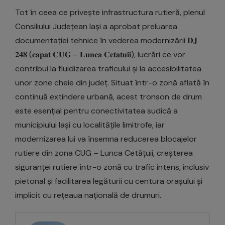
Tot în ceea ce privește infrastructura rutieră, plenul
Consiliului Județean Iași a aprobat preluarea
documentației tehnice în vederea modernizării 𝐃𝐉
𝟐𝟒𝟖 (𝐜𝐚𝐩𝐚‌𝐭 𝐂𝐔𝐆 – 𝐋𝐮𝐧𝐜𝐚 𝐂𝐞𝐭𝐚‌𝐭‌𝐮𝐢𝐢), lucrări ce vor
contribui la fluidizarea traficului și la accesibilitatea
unor zone cheie din județ. Situat într-o zonă aflată în
continuă extindere urbană, acest tronson de drum
este esențial pentru conectivitatea sudică a
municipiului Iași cu localitățile limitrofe, iar
modernizarea lui va însemna reducerea blocajelor
rutiere din zona CUG – Lunca Cetățuii, creșterea
siguranței rutiere într-o zonă cu trafic intens, inclusiv
pietonal și facilitarea legăturii cu centura orașului și
implicit cu rețeaua națională de drumuri.