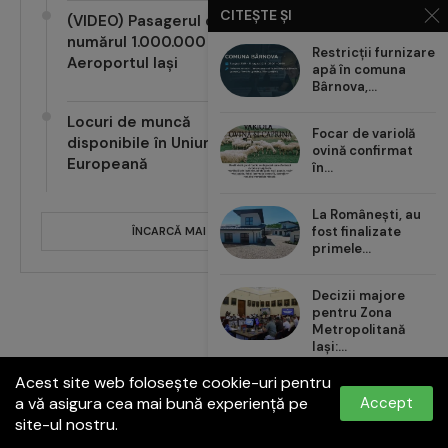
CITEȘTE ȘI
(VIDEO) Pasagerul cu
numărul 1.000.000 pe
Restricții furnizare
Aeroportul Iași
apă în comuna
Bârnova,...
Locuri de muncă
Focar de variolă
disponibile în Uniunea
ovină confirmat
Europeană
în...
La Românești, au
fost finalizate
ÎNCARCĂ MAI MULTE POSTĂRI
primele...
Decizii majore
pentru Zona
Metropolitană
Iași:...
Acest site web folosește cookie-uri pentru
Carrefour România
a vă asigura cea mai bună experiență pe
Accept
aduce noul val de...
site-ul nostru.