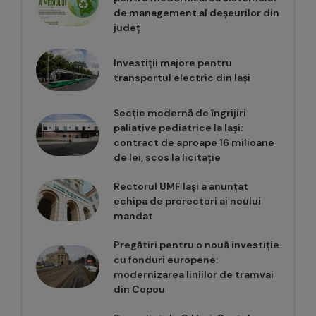
de management al deșeurilor din
județ
Investiții majore pentru
transportul electric din Iași
Secție modernă de îngrijiri
paliative pediatrice la Iași:
contract de aproape 16 milioane
de lei, scos la licitație
Rectorul UMF Iași a anunțat
echipa de prorectori ai noului
mandat
Pregătiri pentru o nouă investiție
cu fonduri europene:
modernizarea liniilor de tramvai
din Copou