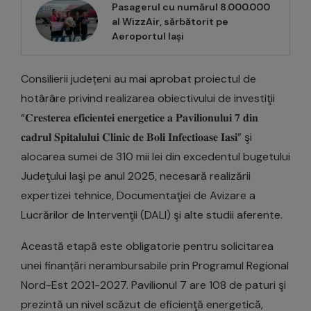
Pasagerul cu numărul 8.000.000
al WizzAir, sărbătorit pe
Aeroportul Iași
Consilierii județeni au mai aprobat proiectul de
hotârâre privind realizarea obiectivului de investiţii
“𝐂𝐫𝐞𝐬‌𝐭𝐞𝐫𝐞𝐚 𝐞𝐟𝐢𝐜𝐢𝐞𝐧𝐭‌𝐞𝐢 𝐞𝐧𝐞𝐫𝐠𝐞𝐭𝐢𝐜𝐞 𝐚 𝐏𝐚𝐯𝐢𝐥𝐢𝐨𝐧𝐮𝐥𝐮𝐢 𝟕 𝐝𝐢𝐧
𝐜𝐚𝐝𝐫𝐮𝐥 𝐒𝐩𝐢𝐭𝐚𝐥𝐮𝐥𝐮𝐢 𝐂𝐥𝐢𝐧𝐢𝐜 𝐝𝐞 𝐁𝐨𝐥𝐢 𝐈𝐧𝐟𝐞𝐜𝐭‌𝐢𝐨𝐚𝐬𝐞 𝐈𝐚𝐬‌𝐢” şi
alocarea sumei de 310 mii lei din excedentul bugetului
Judeţului Iaşi pe anul 2025, necesară realizării
expertizei tehnice, Documentaţiei de Avizare a
Lucrărilor de Intervenţii (DALI) şi alte studii aferente.
Această etapă este obligatorie pentru solicitarea
unei finanțări nerambursabile prin Programul Regional
Nord-Est 2021-2027. Pavilionul 7 are 108 de paturi şi
prezintă un nivel scăzut de eficienţă energetică,