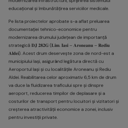
modernizarea infrastructurii, sprijinirea sistemului
educațional și îmbunătățirea serviciilor medicale.
Pe lista proiectelor aprobate s-a aflat preluarea
documentației tehnico-economice pentru
modernizarea drumului județean de importanță
strategică 𝐃𝐉 𝟐𝟖𝟐𝐆 (𝐋𝐢𝐦. 𝐈𝐚𝐬‌𝐢 – 𝐀𝐫𝐨𝐧𝐞𝐚𝐧𝐮 – 𝐑𝐞𝐝𝐢𝐮
𝐀𝐥𝐝𝐞𝐢). Acest drum deservește zona de nord-est a
municipiului Iași, asigurând legătura directă cu
Aeroportul Iași și cu localitățile Aroneanu și Rediu
Aldei. Reabilitarea celor aproximativ 6,5 km de drum
va duce la fluidizarea traficului spre și dinspre
aeroport, reducerea timpilor de deplasare și a
costurilor de transport pentru locuitori și vizitatori și
creșterea atractivității economice a zonei, inclusiv
pentru investiții private.