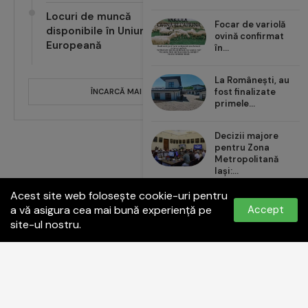
Locuri de muncă
disponibile în Uniunea
Focar de variolă
Europeană
ovină confirmat
în...
ÎNCARCĂ MAI MULTE POSTĂRI
La Românești, au
fost finalizate
primele...
Decizii majore
pentru Zona
Metropolitană
Iași:...
Acest site web folosește cookie-uri pentru
Carrefour România
a vă asigura cea mai bună experiență pe
Accept
aduce noul val de...
site-ul nostru.
Politica de confidențialitate
Termeni și condiții
Contact:
office@paginadeiasi.ro
©2023
Pagina de İași
- Toate drepturile rezervate