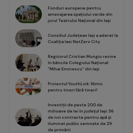
Fonduri europene pentru
amenajarea spațiului verde din
jurul Teatrului Național din Iași
Consiliul Județean Iași a aderat la
Coaliția Iasi NetZero City
Regizorul Cristian Mungiu revine
în băncile Colegiului Național
“Mihai Eminescu” din Iași
Proiectul YouthLink: Nimic
pentru tineri fără tineri!
Investiții de peste 200 de
milioane de lei în județul Iași: 56
de noi contracte pentru apă și
iluminat public semnate de 29
de primării