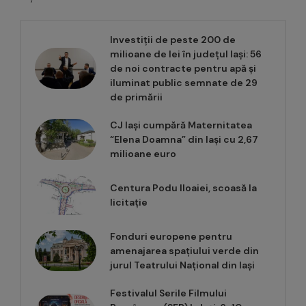
Investiții de peste 200 de
milioane de lei în județul Iași: 56
de noi contracte pentru apă și
iluminat public semnate de 29
de primării
CJ Iași cumpără Maternitatea
“Elena Doamna” din Iași cu 2,67
milioane euro
Centura Podu Iloaiei, scoasă la
licitație
Fonduri europene pentru
amenajarea spațiului verde din
jurul Teatrului Național din Iași
Festivalul Serile Filmului