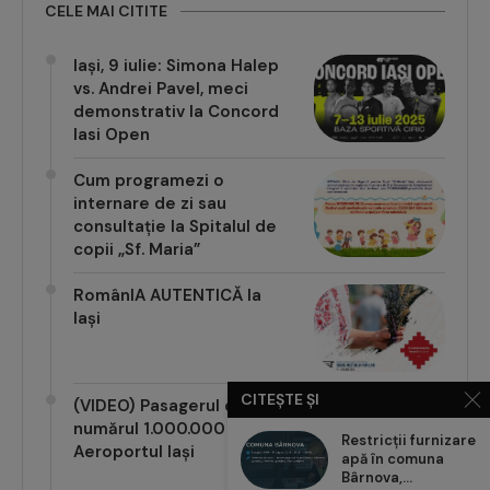
Iași, 9 iulie: Simona Halep
vs. Andrei Pavel, meci
demonstrativ la Concord
Iasi Open
Cum programezi o
internare de zi sau
consultație la Spitalul de
copii „Sf. Maria”
RomânIA AUTENTICĂ la
Iași
(VIDEO) Pasagerul cu
CITEȘTE ȘI
numărul 1.000.000 pe
Aeroportul Iași
Restricții furnizare
apă în comuna
Bârnova,...