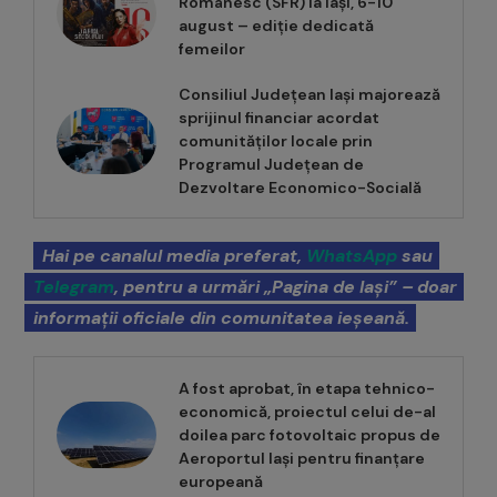
Românesc (SFR) la Iași, 6-10
august – ediție dedicată
femeilor
Consiliul Județean Iași majorează
sprijinul financiar acordat
comunităților locale prin
Programul Județean de
Dezvoltare Economico-Socială
Hai pe canalul media preferat,
WhatsApp
sau
Telegram
, pentru a urmări „Pagina de Iași” – doar
informații oficiale din comunitatea ieșeană.
A fost aprobat, în etapa tehnico-
economică, proiectul celui de-al
doilea parc fotovoltaic propus de
Aeroportul Iași pentru finanțare
europeană