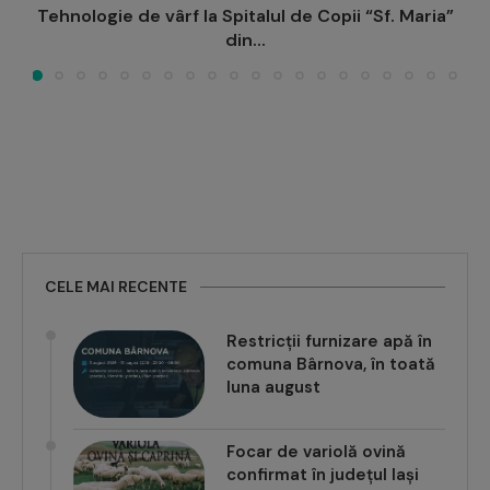
”
Maternitatea „Elena Doamna” intră definitiv în
proprietatea publică a Consiliului...
CELE MAI RECENTE
Restricții furnizare apă în
comuna Bârnova, în toată
luna august
Focar de variolă ovină
confirmat în județul Iași