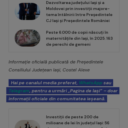
Dezvoltarea județului Iași și a
Moldovei prin investiții majore-
tema întâlnirii între Președintele
CJ Iași și Președintele României
Peste 6.000 de copii născuți în
maternitățile din Iași, în 2025. 163
de perechi de gemeni
Informație oficială publicată de Președintele
Consiliului Județean Iași, Costel Alexe
Hai pe canalul media preferat,
WhatsApp
sau
Telegram
, pentru a urmări „Pagina de Iași” – doar
informații oficiale din comunitatea ieșeană.
Investiții de peste 200 de
milioane de lei în județul Iași: 56