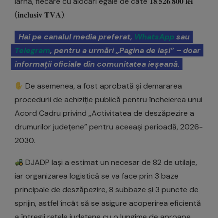
iarnă, fiecare cu alocări egale de câte 𝟏𝟖.𝟓𝟐𝟔.𝟖𝟎𝟎 𝐥𝐞𝐢
(𝐢𝐧𝐜𝐥𝐮𝐬𝐢𝐯 𝐓𝐕𝐀).
Hai pe canalul media preferat,
WhatsApp
sau
Telegram
, pentru a urmări „Pagina de Iași” – doar
informații oficiale din comunitatea ieșeană.
De asemenea, a fost aprobată și demararea
procedurii de achiziție publică pentru încheierea unui
Acord Cadru privind „Activitatea de deszăpezire a
drumurilor județene” pentru aceeași perioadă, 2026-
2030.
DJADP Iași a estimat un necesar de 82 de utilaje,
iar organizarea logistică se va face prin 3 baze
principale de deszăpezire, 8 subbaze și 3 puncte de
sprijin, astfel încât să se asigure acoperirea eficientă
a întregii rețele județene cu o lungime de aproape