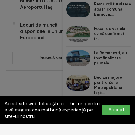
numărul 1.000.000 pe
Restricții furnizare
Aeroportul Iași
apă în comuna
Bârnova,...
Locuri de muncă
Focar de variolă
disponibile în Uniunea
ovină confirmat
Europeană
în...
La Românești, au
fost finalizate
ÎNCARCĂ MAI MULTE POSTĂRI
primele...
Decizii majore
pentru Zona
Metropolitană
Iași:...
Acest site web folosește cookie-uri pentru
Carrefour România
a vă asigura cea mai bună experiență pe
Accept
aduce noul val de...
site-ul nostru.
Politica de confidențialitate
Termeni și condiții