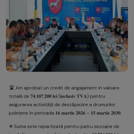
🛣 Am aprobat un credit de angajament în valoare
totală de 𝟕𝟒.𝟏𝟎𝟕.𝟐𝟎𝟎 𝐥𝐞𝐢 (𝐢𝐧𝐜𝐥𝐮𝐬𝐢𝐯 𝐓𝐕𝐀) pentru
asigurarea activității de deszăpezire a drumurilor
județene în perioada 𝟏𝟔 𝐦𝐚𝐫𝐭𝐢𝐞 𝟐𝟎𝟐𝟔 – 𝟏𝟓 𝐦𝐚𝐫𝐭𝐢𝐞 𝟐𝟎𝟑𝟎.
❄ Suma este repartizată pentru patru sezoane de