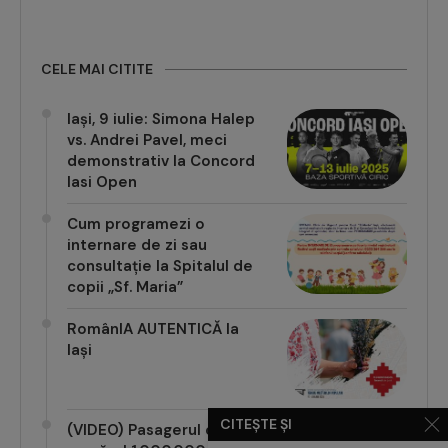
CELE MAI CITITE
Iași, 9 iulie: Simona Halep
vs. Andrei Pavel, meci
demonstrativ la Concord
Iasi Open
Cum programezi o
internare de zi sau
consultație la Spitalul de
copii „Sf. Maria”
RomânIA AUTENTICĂ la
Iași
CITEȘTE ȘI
(VIDEO) Pasagerul cu