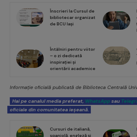
Înscrieri la Cursul de
bibliotecar organizat
de BCU Iași
Întâlniri pentru viitor
– o zi dedicată
inspirației și
orientării academice
Informație oficială publicată de Biblioteca Centrală Uni
Hai pe canalul media preferat,
WhatsApp
sau
Teleg
oficiale din comunitatea ieșeană.
Cursuri de italiană,
spaniolă, engleză și