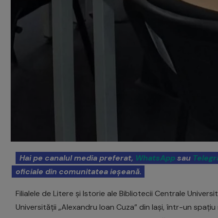
Hai pe canalul media preferat,
WhatsApp
sau
Teleg
oficiale din comunitatea ieșeană.
Filialele de Litere și Istorie ale Bibliotecii Centrale Unive
Universității „Alexandru Ioan Cuza” din Iași, într-un spaț