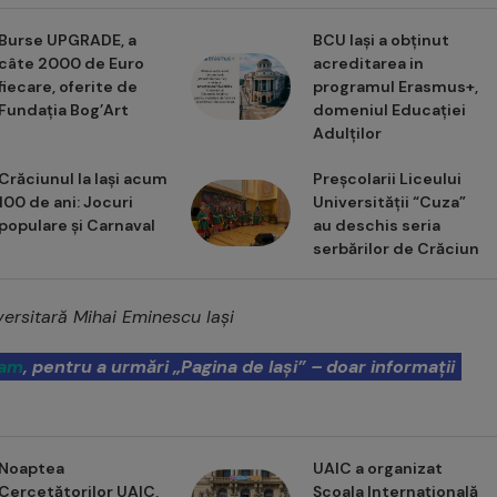
Burse UPGRADE, a
BCU Iași a obținut
câte 2000 de Euro
acreditarea in
fiecare, oferite de
programul Erasmus+,
Fundația Bog’Art
domeniul Educației
Adulților
Crăciunul la Iași acum
Preșcolarii Liceului
100 de ani: Jocuri
Universității “Cuza”
populare și Carnaval
au deschis seria
serbărilor de Crăciun
versitară Mihai Eminescu Iași
ram
, pentru a urmări „Pagina de Iași” – doar informații
Noaptea
UAIC a organizat
Cercetătorilor UAIC,
Școala Internațională