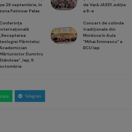
pe 26 septembrie, în
de Vară JASSY, ediția
zona Patinoar Palas
a 8-a
Conferința
Concert de colinde
internațională
tradiționale din
„Receptarea
Moldova în Aula
teologiei Părintelui
“Mihai Eminescu” a
Academician
BCU Iași
Mărturisitor Dumitru
Stăniloae”, Iași, 9
octombrie
sapp
Telegram