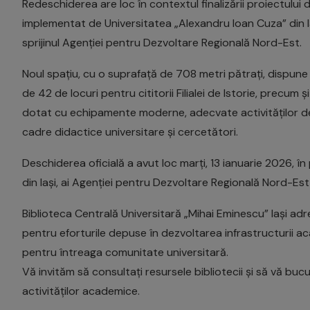
Redeschiderea are loc în contextul finalizării proiectului d
implementat de Universitatea „Alexandru Ioan Cuza” din I
sprijinul Agenției pentru Dezvoltare Regională Nord-Est.
Noul spațiu, cu o suprafață de 708 metri pătrați, dispune de
de 42 de locuri pentru cititorii Filialei de Istorie, precum ș
dotat cu echipamente moderne, adecvate activităților de 
cadre didactice universitare și cercetători.
Deschiderea oficială a avut loc marți, 13 ianuarie 2026, î
din Iași, ai Agenției pentru Dezvoltare Regională Nord-Est 
Biblioteca Centrală Universitară „Mihai Eminescu” Iași adr
pentru eforturile depuse în dezvoltarea infrastructurii ac
pentru întreaga comunitate universitară.
Vă invităm să consultați resursele bibliotecii și să vă bucu
activităților academice.