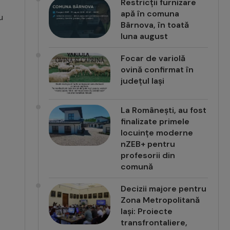
Restricții furnizare
apă în comuna
u
Bârnova, în toată
luna august
Focar de variolă
ovină confirmat în
județul Iași
La Românești, au fost
finalizate primele
locuințe moderne
nZEB+ pentru
profesorii din
comună
Decizii majore pentru
Zona Metropolitană
Iași: Proiecte
transfrontaliere,