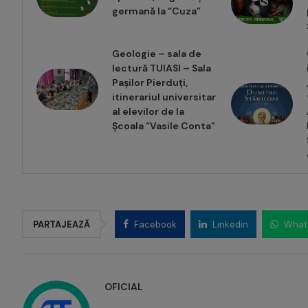
germană la “Cuza”
Geologie – sala de
lectură TUIASI – Sala
Pașilor Pierduți,
itinerariul universitar
al elevilor de la
Școala “Vasile Conta”
PARTAJEAZĂ
Facebook
Linkedin
What
OFICIAL