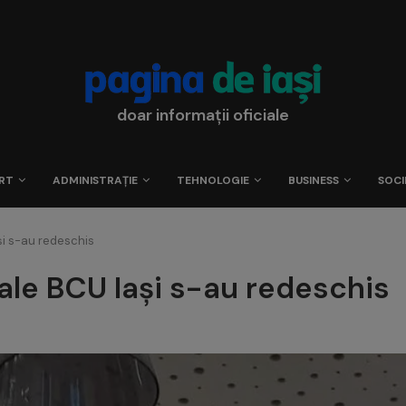
doar informații oficiale
RT
ADMINISTRAȚIE
TEHNOLOGIE
BUSINESS
SOCI
Iași s-au redeschis
re ale BCU Iași s-au redeschis