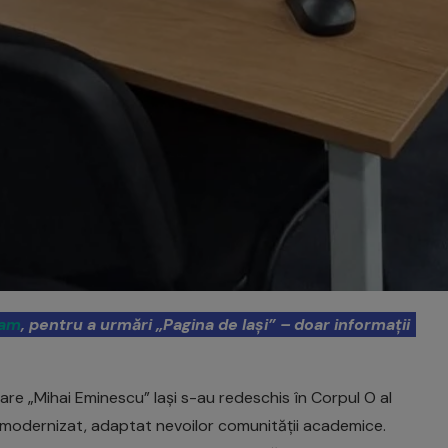
ram
, pentru a urmări „Pagina de Iași” – doar informații
rsitare „Mihai Eminescu” Iași s-au redeschis în Corpul O al
iu modernizat, adaptat nevoilor comunității academice.