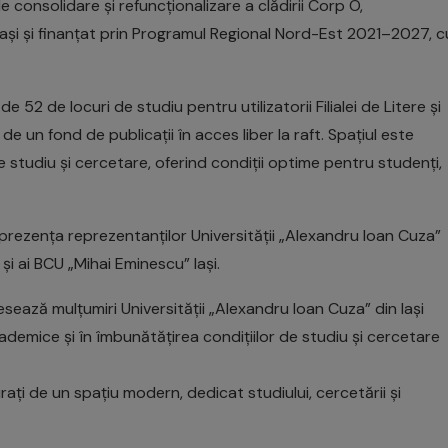
e consolidare și refuncționalizare a clădirii Corp O,
ași și finanțat prin Programul Regional Nord-Est 2021–2027, c
 52 de locuri de studiu pentru utilizatorii Filialei de Litere și
i de un fond de publicații în acces liber la raft. Spațiul este
studiu și cercetare, oferind condiții optime pentru studenți,
n prezența reprezentanților Universității „Alexandru Ioan Cuza”
și ai BCU „Mihai Eminescu” Iași.
esează mulțumiri Universității „Alexandru Ioan Cuza” din Iași
ademice și în îmbunătățirea condițiilor de studiu și cercetare
rați de un spațiu modern, dedicat studiului, cercetării și