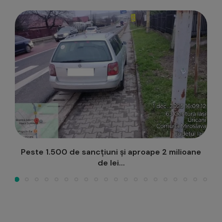
ste 1.500 de sancțiuni și aproape 2 milioane
U
de lei...