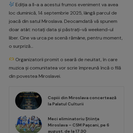
Ediția a II-a a acestui frumos eveniment va avea
loc duminică, 14 septembrie 2025, lângă parcul de
joacă din satul Miroslava. Deocamdată vă spunem
doar atât: notați data și păstrați-vă weekend-ul
liber. Cine va urca pe scenă rămâne, pentru moment,
o surpriză…
Organizatorii promit o seară de neuitat, în care
muzica și comunitatea vor scrie împreună încă o filă
din povestea Miroslavei.
Copiii din Miroslava concertează
la Palatul Culturii
Meci eliminatoriu Știința
Miroslava – CSM Pașcani, pe 6
august, de la 17:30