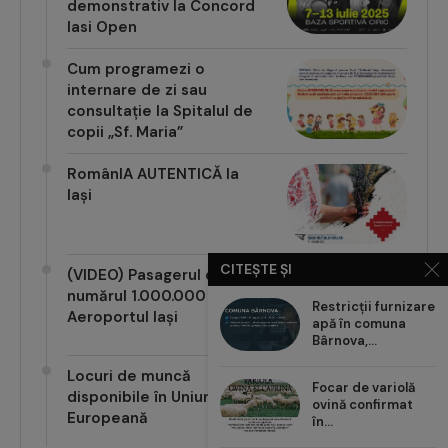
Iasi Open
Cum programezi o
internare de zi sau
consultație la Spitalul de
copii „Sf. Maria”
RomânIA AUTENTICĂ la
Iași
(VIDEO) Pasagerul cu
CITEȘTE ȘI
numărul 1.000.000 pe
Aeroportul Iași
Restricții furnizare
apă în comuna
Bârnova,...
Locuri de muncă
disponibile în Uniunea
Focar de variolă
Europeană
ovină confirmat
în...