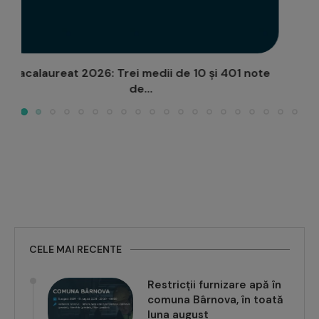
Flash mob național, și la Iași – „Dansăm pentru
viață!”
CELE MAI RECENTE
Restricții furnizare apă în
comuna Bârnova, în toată
luna august