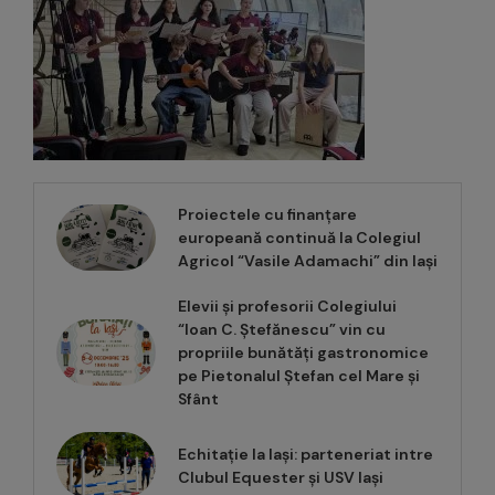
Proiectele cu finanțare
europeană continuă la Colegiul
Agricol “Vasile Adamachi” din Iași
Elevii și profesorii Colegiului
“Ioan C. Ștefănescu” vin cu
propriile bunătăți gastronomice
pe Pietonalul Ștefan cel Mare și
Sfânt
Echitație la Iași: parteneriat intre
Clubul Equester și USV Iași