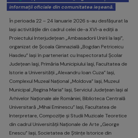
informații oficiale din comunitatea ieșeană.
În perioada 22 – 24 Ianuarie 2026 s-au desfășurat la
Iași activitățile din cadrul celei de-a XVI-a ediții a
Proiectului Interjudețean „Ambasadorii Unirii la Iași”,
organizat de Școala Gimnazială „Bogdan Petriceicu
Hasdeu” Iași în parteneriat cu Inspectoratul Școlar
Județean Iaşi, Primăria Municipiului Iaşi, Facultatea de
Istorie a Universității „Alexandru Ioan Cuza” Iași,
Complexul Muzeal Național „Moldova” Iași, Muzeul
Municipal „Regina Maria” Iași, Serviciul Județean Iași al
Arhivelor Naționale ale României, Biblioteca Centrală
Universitară „Mihai Eminescu” Iași, Facultatea de
Interpretare, Compoziție și Studii Muzicale Teoretice
din cadrul Universității Naționale de Arte „George
Enescu” Iași, Societatea de Științe Istorice din