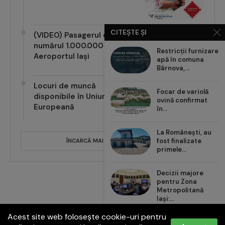
CITEȘTE ȘI
(VIDEO) Pasagerul cu
numărul 1.000.000 pe
Restricții furnizare
Aeroportul Iași
apă în comuna
Bârnova,...
Locuri de muncă
Focar de variolă
disponibile în Uniunea
ovină confirmat
Europeană
în...
La Românești, au
fost finalizate
ÎNCARCĂ MAI MULTE POSTĂRI
primele...
Decizii majore
pentru Zona
Metropolitană
Iași:...
Acest site web folosește cookie-uri pentru
Carrefour România