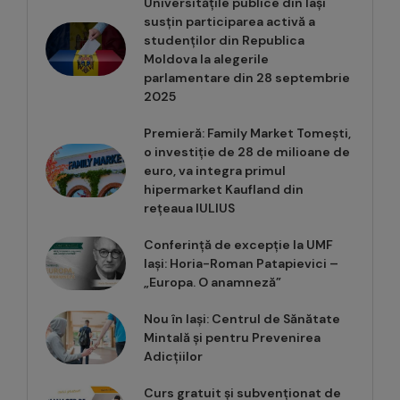
Universitățile publice din Iași
susțin participarea activă a
studenților din Republica
Moldova la alegerile
parlamentare din 28 septembrie
2025
Premieră: Family Market Tomești,
o investiție de 28 de milioane de
euro, va integra primul
hipermarket Kaufland din
rețeaua IULIUS
Conferință de excepție la UMF
Iași: Horia-Roman Patapievici –
„Europa. O anamneză”
Nou în Iași: Centrul de Sănătate
Mintală și pentru Prevenirea
Adicțiilor
Curs gratuit și subvenționat de