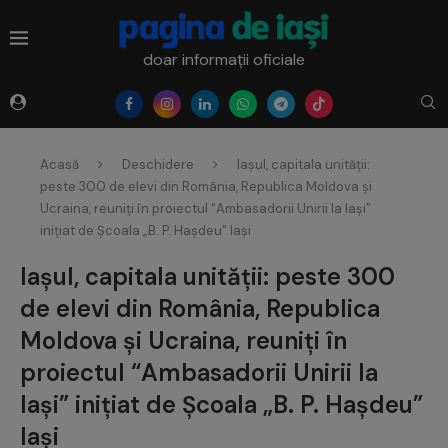
doar informații oficiale
Acasă
Deschidere
Iașul, capitala unității:
peste 300 de elevi din România, Republica Moldova și
Ucraina, reuniți în proiectul “Ambasadorii Unirii la Iași”
inițiat de Școala „B. P. Hașdeu” Iași
Iașul, capitala unității: peste 300
de elevi din România, Republica
Moldova și Ucraina, reuniți în
proiectul “Ambasadorii Unirii la
Iași” inițiat de Școala „B. P. Hașdeu”
Iași