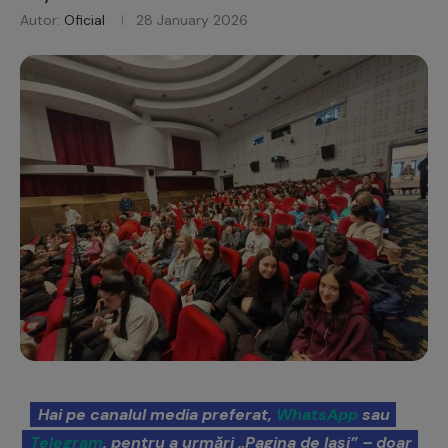
Autor:
Oficial
28 January 2026
Hai pe canalul media preferat,
WhatsApp
sau
Telegram
, pentru a urmări „Pagina de Iași” – doar