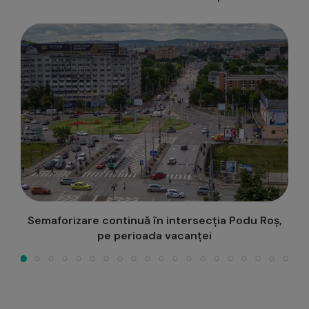
rizare continuă în intersecția Podu Roș,
Progra
pe perioada vacanței