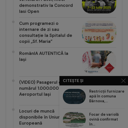
demonstrativ la Concord
Iasi Open
Cum programezi o
internare de zi sau
consultație la Spitalul de
copii „Sf. Maria”
RomânIA AUTENTICĂ la
Iași
CITEȘTE ȘI
(VIDEO) Pasagerul cu
numărul 1.000.000 pe
Restricții furnizare
Aeroportul Iași
apă în comuna
Bârnova,...
Locuri de muncă
Focar de variolă
disponibile în Uniunea
ovină confirmat
Europeană
în...