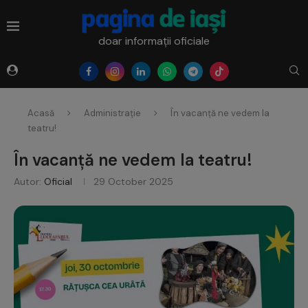
doar informații oficiale
Acasă
Administrație
În vacanță ne vedem la
teatru!
În vacanță ne vedem la teatru!
Autor:
Oficial
29 October 2025