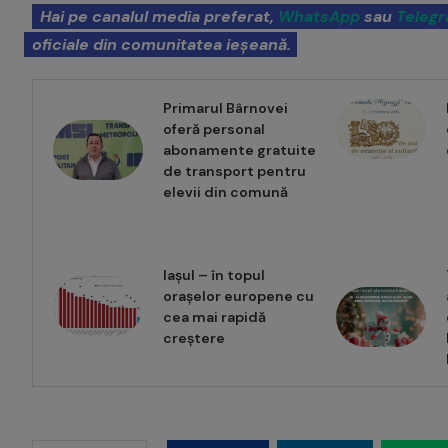
Hai pe canalul media preferat,
WhatsApp
sau
Teleg
oficiale din comunitatea ieșeană.
Primarul Bârnovei
oferă personal
abonamente gratuite
de transport pentru
elevii din comună
Iașul – în topul
orașelor europene cu
cea mai rapidă
creștere