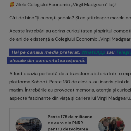
Zilele Colegiului Economic „Virgil Madgearu” Iași!
Cât de bine îți cunoști școala? Și ce știi despre marele 
Aceste întrebări au aprins curiozitatea și spiritul competi
de ani de existență a Colegiului Economic „Virgil Madgearu”
Hai pe canalul media preferat,
WhatsApp
sau
Teleg
oficiale din comunitatea ieșeană.
A fost ocazia perfectă de a transforma istoria într-o ex
platforma Kahoot. Peste 180 de elevi s-au înscris plini de 
maxim. Întrebările au provocat memoria, atenția și curiozi
aspecte fascinante din viața și cariera lui Virgil Madgearu.
Peste 175 de milioane
de euro din PNRR
pentru dezvoltarea