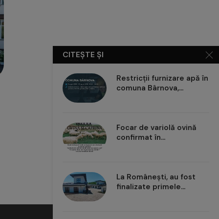
CITEȘTE ȘI
Restricții furnizare apă în
comuna Bârnova,...
i
Votează IAȘUL în competiția
A durat doar c
Destinația Anului 2026!
Educației
Focar de variolă ovină
confirmat în...
La Românești, au fost
finalizate primele...