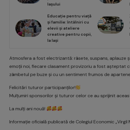
Iașului
Educație pentru viață
și familie: întâlniri cu
elevii și ateliere
creative pentru copii,
la Iași
Atmosfera a fost electrizantă: râsete, suspans, aplauze și
emoții noi, fiecare clasament provizoriu a fost așteptat cu s
zâmbetul pe buze și cu un sentiment frumos de apartenenț
Felicitări tuturor participanților!
Mulțumiri sponsorilor și tuturor celor ce au sprijinit aceas
La mulți ani nouă!
Informație oficială publicată de Colegiul Economic „Virgil