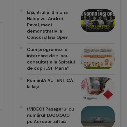
Iași, 9 iulie: Simona
Halep vs. Andrei
Pavel, meci
demonstrativ la
Concord Iasi Open
Cum programezi o
internare de zi sau
consultație la Spitalul
de copii „Sf. Maria”
RomânIA AUTENTICĂ
la Iași
(VIDEO) Pasagerul cu
numărul 1.000.000
pe Aeroportul Iași