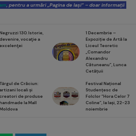
ram
, pentru a urmări „Pagina de Iași” – doar informații
Negruzzi 130. Istorie,
1 Decembrie –
devenire, vocaţie a
Expoziție de Artă la
excelenţei
Liceul Teoretic
„Comandor
Alexandru
Cătuneanu”, Lunca
Cetățuii
Târgul de Crăciun:
Festival Național
artizani locali și
Studențesc de
creatori de produse
Folclor “Hora Celor 7
handmade la Mall
Coline”, la Iași, 22-23
Moldova
noiembrie