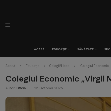
ACASĂ
EDUCAȚIE
SĂNĂTATE
SPO
Acasă
Educație
Colegii/Licee
Colegiul Economic „
Colegiul Economic „Virgil 
Autor:
Oficial
25 October 2025