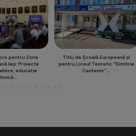
oală Europeană și
Campanie de Ecologizare ”Iași Ma
 Teoretic “Dimitrie
Verde”, la Bălțați
temir”...