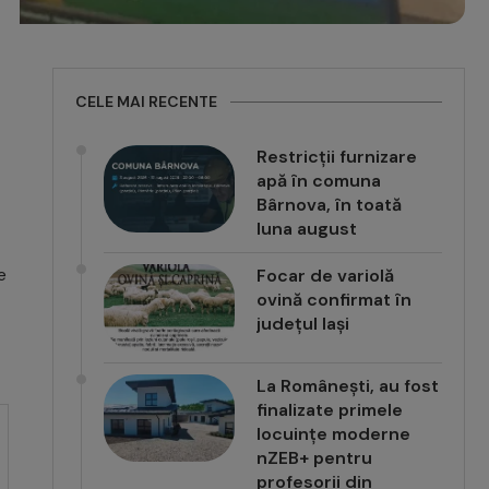
CELE MAI RECENTE
Restricții furnizare
apă în comuna
Bârnova, în toată
luna august
e
Focar de variolă
ovină confirmat în
județul Iași
La Românești, au fost
finalizate primele
locuințe moderne
nZEB+ pentru
profesorii din