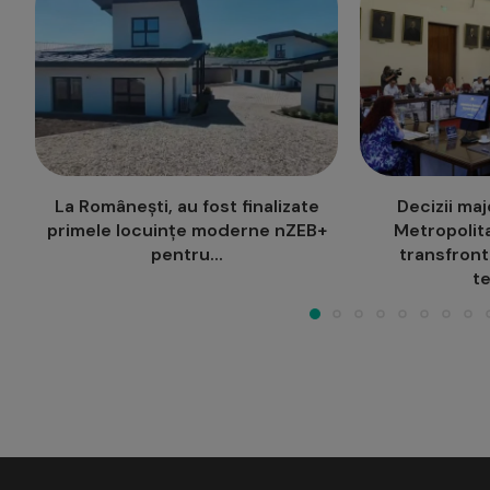
Decizii majore pentru Zona
Titlu de Șc
+
Metropolitană Iași: Proiecte
pentru Liceul
transfrontaliere, educație
Can
tehnică...