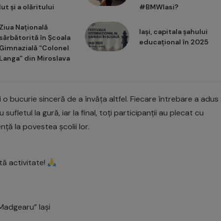
lut și a olăritului
#BMWIasi?
Ziua Națională
Iași, capitala șahului
sărbătorită în Școala
educațional în 2025
Gimnazială “Colonel
Langa” din Miroslava
 o bucurie sinceră de a învăța altfel. Fiecare întrebare a adus
ufletul la gură, iar la final, toți participanții au plecat cu
ă la povestea școlii lor.
tă activitate!
 Madgearu” Iași