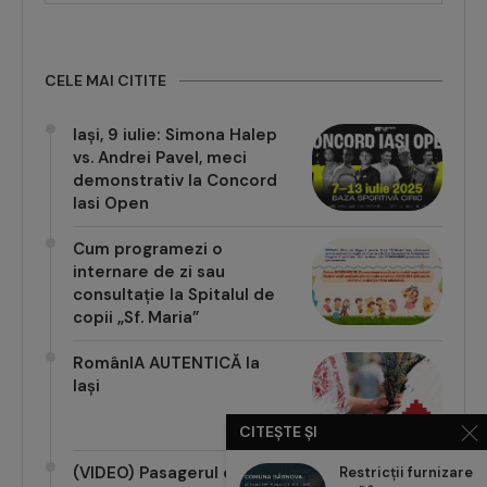
CELE MAI CITITE
Iași, 9 iulie: Simona Halep
vs. Andrei Pavel, meci
demonstrativ la Concord
Iasi Open
Cum programezi o
internare de zi sau
consultație la Spitalul de
copii „Sf. Maria”
RomânIA AUTENTICĂ la
Iași
CITEȘTE ȘI
Restricții furnizare
(VIDEO) Pasagerul cu