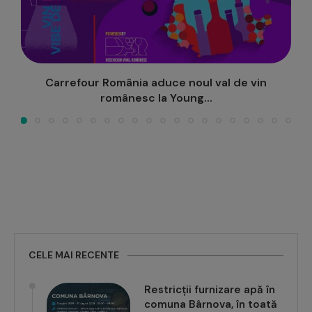
Locul I si premii speciale pentru elevii Liceului
“Miron Costin”...
CELE MAI RECENTE
Restricții furnizare apă în
comuna Bârnova, în toată