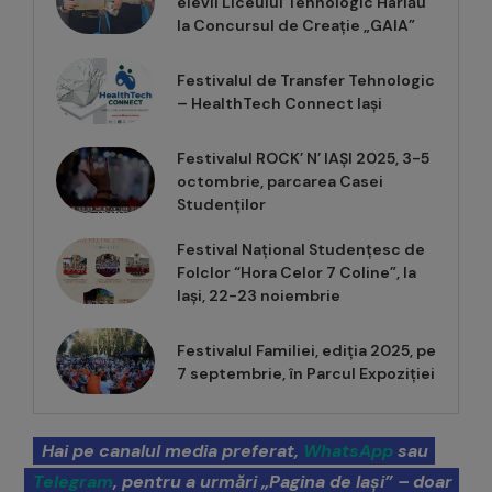
elevii Liceului Tehnologic Hârlău
la Concursul de Creație „GAIA”
Festivalul de Transfer Tehnologic
– HealthTech Connect Iași
Festivalul ROCK’ N’ IAȘI 2025, 3-5
octombrie, parcarea Casei
Studenților
Festival Național Studențesc de
Folclor “Hora Celor 7 Coline”, la
Iași, 22-23 noiembrie
Festivalul Familiei, ediția 2025, pe
7 septembrie, în Parcul Expoziției
Hai pe canalul media preferat,
WhatsApp
sau
Telegram
, pentru a urmări „Pagina de Iași” – doar