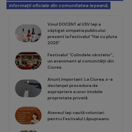
informații oficiale din comunitatea ieșeană.
Vinul DOCENT al USV Iași a
câștigat simpatia publicului
prezent la Festivalul “Hai cu pluta
2025”
Festivalul “Colindele vârstelor”,
un eveniment al comunității din
Ciurea
Anunț important: La Ciurea, s-a
declanșat procedura de
expropriere a unor imobile
proprietate privată
Ateneul Iași caută voluntari
pentru Festivalul Lăpușneanu