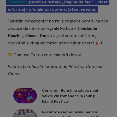
Telegram
, pentru a urmări „Pagina de Iași” – doar
informații oficiale din comunitatea ieșeană.
Felicitări dansatorilor noștri și respect pentru munca
depusă de către coregrafii 𝐒𝐞𝐫𝐛𝐚𝐧 – 𝐂𝐨𝐧𝐬𝐭𝐚𝐧𝐭𝐢𝐧
𝐄𝐧𝐚𝐜𝐡𝐢 și 𝐒𝐢𝐦𝐨𝐧𝐚 𝐃𝐮𝐭𝐜𝐨𝐯𝐢𝐜𝐢, cei care insuflă ritm,
disciplină și drag de folclor generațiilor tinere!
Comuna Ciurea este mândră de voi!
Informație oficială furnizată de Primăria Comunei
Ciurea
Carrefour România aduce noul
val de vin românesc la Young
Island Festival
Rezultate remarcabile pentru