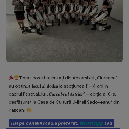
Tinerii noștri talentați din Ansamblul „Ciureana”
au obținut 𝐥𝐨𝐜𝐮𝐥 𝐚𝐥 𝐝𝐨𝐢𝐥𝐞𝐚 la secțiunea 11–14 ani în
cadrul Festivalului „𝑪𝒖𝒓𝒄𝒖𝒃𝒆𝒖𝒍 𝑨𝒓𝒕𝒆𝒍𝒐𝒓” – ediția a IX-a,
desfășurat la Casa de Cultură „Mihail Sadoveanu” din
Pașcani.
Hai pe canalul media preferat,
WhatsApp
sau