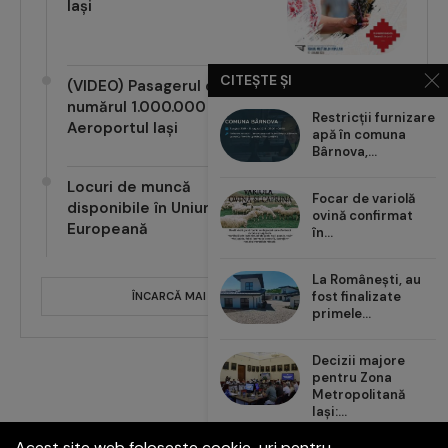
Iași
CITEȘTE ȘI
(VIDEO) Pasagerul cu
numărul 1.000.000 pe
Restricții furnizare
Aeroportul Iași
apă în comuna
Bârnova,...
Locuri de muncă
Focar de variolă
disponibile în Uniunea
ovină confirmat
Europeană
în...
La Românești, au
fost finalizate
ÎNCARCĂ MAI MULTE POSTĂRI
primele...
Decizii majore
pentru Zona
Metropolitană
Iași:...
Acest site web folosește cookie-uri pentru