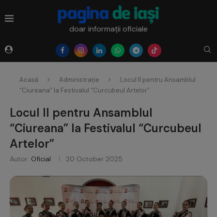
doar informații oficiale
Acasă
Administrație
Locul II pentru Ansamblul
“Ciureana” la Festivalul “Curcubeul Artelor”
Locul II pentru Ansamblul
“Ciureana” la Festivalul “Curcubeul
Artelor”
Autor:
Oficial
20 October 2025