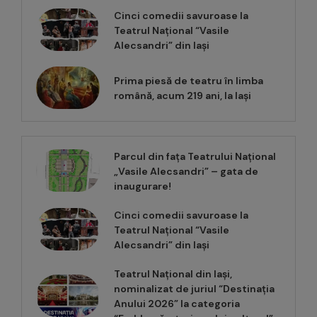
Cinci comedii savuroase la
Teatrul Național “Vasile
Alecsandri” din Iași
Prima piesă de teatru în limba
română, acum 219 ani, la Iași
Parcul din fața Teatrului Național
„Vasile Alecsandri” – gata de
inaugurare!
Cinci comedii savuroase la
Teatrul Național “Vasile
Alecsandri” din Iași
Teatrul Național din Iași,
nominalizat de juriul “Destinația
Anului 2026” la categoria