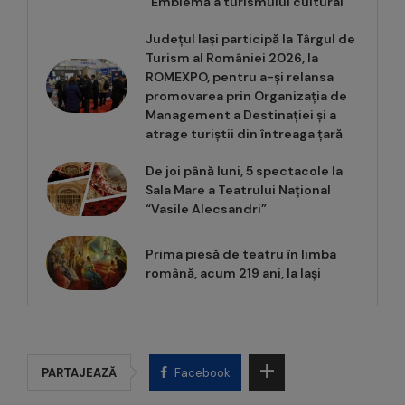
“Emblemă a turismului cultural”
Județul Iași participă la Târgul de
Turism al României 2026, la
ROMEXPO, pentru a-și relansa
promovarea prin Organizația de
Management a Destinației și a
atrage turiștii din întreaga țară
De joi până luni, 5 spectacole la
Sala Mare a Teatrului Național
“Vasile Alecsandri”
Prima piesă de teatru în limba
română, acum 219 ani, la Iași
PARTAJEAZĂ
Facebook