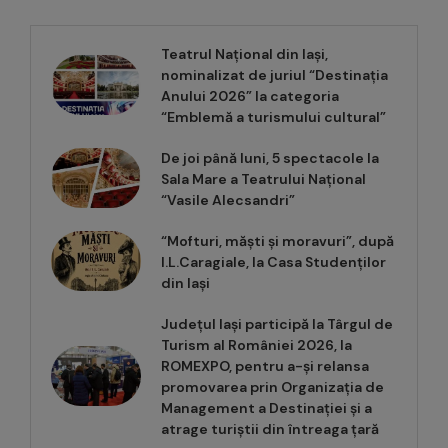
Teatrul Național din Iași,
nominalizat de juriul “Destinația
Anului 2026” la categoria
“Emblemă a turismului cultural”
De joi până luni, 5 spectacole la
Sala Mare a Teatrului Național
“Vasile Alecsandri”
“Mofturi, măști și moravuri”, după
I.L.Caragiale, la Casa Studenților
din Iași
Județul Iași participă la Târgul de
Turism al României 2026, la
ROMEXPO, pentru a-și relansa
promovarea prin Organizația de
Management a Destinației și a
atrage turiștii din întreaga țară