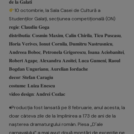
𝐝𝐞 𝐥𝐚 𝐆𝐚𝐥𝐚𝐭𝐢
10 octombrie, la Sala Casei de Cultură a
Studenților Galați, secțiunea competițională (ON)
𝐫𝐞𝐠𝐢𝐞: 𝐂𝐥𝐚𝐮𝐝𝐢𝐮 𝐆𝐨𝐠𝐚
𝐝𝐢𝐬𝐭𝐫𝐢𝐛𝐮𝐭𝐢𝐚: 𝐂𝐨𝐬𝐦𝐢𝐧 𝐌𝐚𝐱𝐢𝐦, 𝐂𝐚𝐥𝐢𝐧 𝐂𝐡𝐢𝐫𝐢𝐥𝐚, 𝐓𝐢𝐜𝐮 𝐏𝐮𝐬𝐜𝐚𝐬𝐮,
𝐇𝐨𝐫𝐢𝐚 𝐕𝐞𝐫𝐢𝐯𝐞𝐬, 𝐈𝐨𝐧𝐮𝐭 𝐂𝐨𝐫𝐧𝐢𝐥𝐚, 𝐃𝐮𝐦𝐢𝐭𝐫𝐮 𝐍𝐚𝐬𝐭𝐫𝐮𝐬𝐧𝐢𝐜𝐮,
𝐀𝐧𝐝𝐫𝐞𝐞𝐚 𝐁𝐨𝐛𝐨𝐜, 𝐏𝐞𝐭𝐫𝐨𝐧𝐞𝐥𝐚 𝐆𝐫𝐢𝐠𝐨𝐫𝐞𝐬𝐜𝐮, 𝐈𝐨𝐚𝐧𝐚 𝐀𝐜𝐢𝐨𝐛𝐚𝐧𝐢𝐭𝐞𝐢,
𝐑𝐨𝐛𝐞𝐫𝐭 𝐀𝐠𝐚𝐩𝐞, 𝐀𝐥𝐞𝐱𝐚𝐧𝐝𝐫𝐚 𝐀𝐳𝐨𝐢𝐭𝐞𝐢, 𝐋𝐮𝐜𝐚 𝐆𝐮𝐦𝐞𝐧𝐢, 𝐑𝐚𝐨𝐮𝐥
𝐁𝐨𝐠𝐝𝐚𝐧 𝐔𝐧𝐠𝐮𝐫𝐢𝐚𝐧𝐮, 𝐀𝐮𝐫𝐞𝐥𝐢𝐚𝐧 𝐈𝐨𝐫𝐝𝐚𝐜𝐡𝐞
𝐝𝐞𝐜𝐨𝐫: 𝐒𝐭𝐞𝐟𝐚𝐧 𝐂𝐚𝐫𝐚𝐠𝐢𝐮
𝐜𝐨𝐬𝐭𝐮𝐦𝐞: 𝐋𝐮𝐢𝐳𝐚 𝐄𝐧𝐞𝐬𝐜𝐮
𝐯𝐢𝐝𝐞𝐨 𝐝𝐞𝐬𝐢𝐠𝐧: 𝐀𝐧𝐝𝐫𝐞𝐢 𝐂𝐨𝐳𝐥𝐚𝐜
♦Producția fost lansată pe 8 februarie, anul acesta, la
doar câteva zile de la împlinirea a 173 de ani de la
nașterea dramaturgului român. Piesa „Dʼale
carnavalului” a mai avut două montări de excepție pe