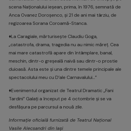
scena Naționalului ieșean, prima, în 1976, semnată de
Anca Ovanez Doroșenco, și 21 de ani mai târziu, de
regizoarea Sorana Coroamă-Stanca.
♦La Caragiale, mărturisește Claudiu Goga,
„catastrofa, drama, tragedia nu au nimic măreț. Cea
mai mare catastrofă apare din întâmplare, banal,
meschin, dintr-o greșeală naivă sau dintr-o prostie
duioasă. Asta este și una dintre temele principale ale
spectacolului meu cu D’ale Carnavalului…”
♦Evenimentul organizat de Teatrul Dramatic „Fani
Tardini” Galați a început pe 4 octombrie și se va
desfășura pe parcursul a nouă zile.
Informație oficială furnizată de Teatrul Național
Vasile Alecsandri din Iași