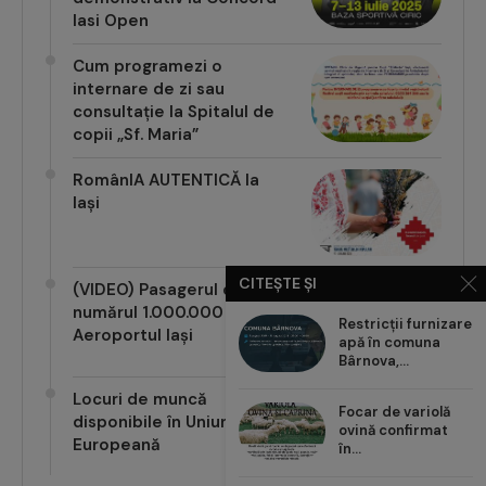
Iasi Open
Cum programezi o
internare de zi sau
consultație la Spitalul de
copii „Sf. Maria”
RomânIA AUTENTICĂ la
Iași
CITEȘTE ȘI
(VIDEO) Pasagerul cu
numărul 1.000.000 pe
Restricții furnizare
Aeroportul Iași
apă în comuna
Bârnova,...
Locuri de muncă
Focar de variolă
disponibile în Uniunea
ovină confirmat
Europeană
în...