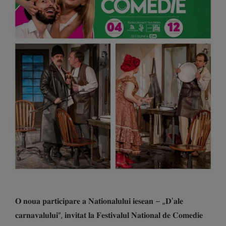
𝐎 𝐧𝐨𝐮𝐚 𝐩𝐚𝐫𝐭𝐢𝐜𝐢𝐩𝐚𝐫𝐞 𝐚 𝐍𝐚𝐭𝐢𝐨𝐧𝐚𝐥𝐮𝐥𝐮𝐢 𝐢𝐞𝐬𝐞𝐚𝐧 – „𝐃ʼ𝐚𝐥𝐞
𝐜𝐚𝐫𝐧𝐚𝐯𝐚𝐥𝐮𝐥𝐮𝐢”, 𝐢𝐧𝐯𝐢𝐭𝐚𝐭 𝐥𝐚 𝐅𝐞𝐬𝐭𝐢𝐯𝐚𝐥𝐮𝐥 𝐍𝐚𝐭𝐢𝐨𝐧𝐚𝐥 𝐝𝐞 𝐂𝐨𝐦𝐞𝐝𝐢𝐞