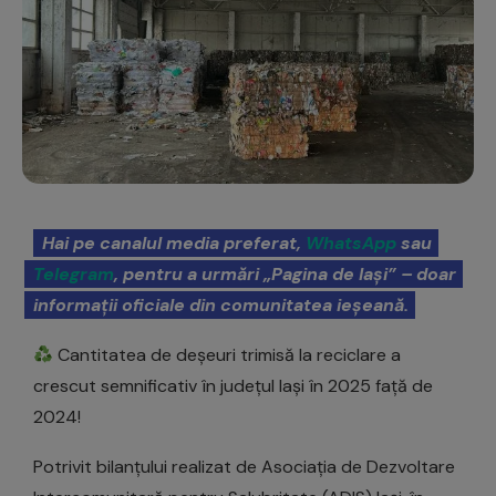
Hai pe canalul media preferat,
WhatsApp
sau
Telegram
, pentru a urmări „Pagina de Iași” – doar
informații oficiale din comunitatea ieșeană.
Cantitatea de deșeuri trimisă la reciclare a
crescut semnificativ în județul Iași în 2025 față de
2024!
Potrivit bilanțului realizat de Asociația de Dezvoltare