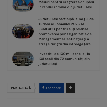
Măsuri pentru creșterea ocupării
în rândul romilor din județul Iași
Județul Iași participă la Târgul de
Turism al României 2026, la
ROMEXPO, pentru a-și relansa
promovarea prin Organizația de
Management a Destinației și a
atrage turiștii din întreaga țară
Investiții de 100 milioane lei, în
108 școli din 72 comunități din
județul Iași
PARTAJEAZĂ
Facebook