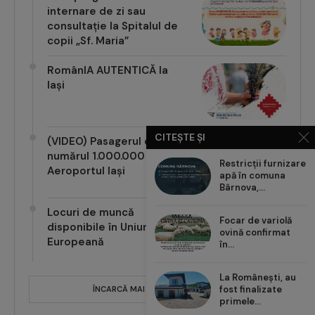
Cum programezi o
internare de zi sau
consultație la Spitalul de
copii „Sf. Maria”
RomânIA AUTENTICĂ la
Iași
CITEȘTE ȘI
(VIDEO) Pasagerul cu
Restricții furnizare
numărul 1.000.000 pe
apă în comuna
Aeroportul Iași
Bârnova,...
Focar de variolă
Locuri de muncă
ovină confirmat
disponibile în Uniunea
în...
Europeană
La Românești, au
fost finalizate
primele...
ÎNCARCĂ MAI MULTE POSTĂRI