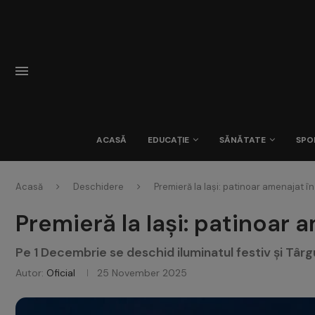
ACASĂ
EDUCAȚIE
SĂNĂTATE
SPO
Acasă
Deschidere
Premieră la Iași: patinoar amenajat în 
Premieră la Iași: patinoar a
Pe 1 Decembrie se deschid iluminatul festiv și Târg
Autor:
Oficial
25 November 2025