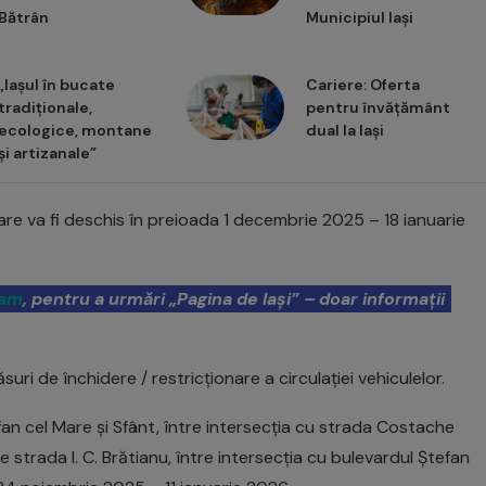
Bătrân
Municipiul Iași
„Iașul în bucate
Cariere: Oferta
tradiționale,
pentru învățământ
ecologice, montane
dual la Iași
și artizanale”
 care va fi deschis în preioada 1 decembrie 2025 – 18 ianuarie
ram
, pentru a urmări „Pagina de Iași” – doar informații
 de închidere / restricționare a circulației vehiculelor.
tefan cel Mare și Sfânt, între intersecția cu strada Costache
e strada I. C. Brătianu, între intersecția cu bulevardul Ștefan