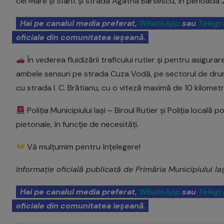
cel Mare și Sfânt și strada Agatha Bârsescu, în perioada 
Hai pe canalul media preferat,
WhatsApp
sau
Teleg
oficiale din comunitatea ieșeană.
În vederea fluidizării traficului rutier și pentru asigura
ambele sensuri pe strada Cuza Vodă, pe sectorul de drum
cu strada I. C. Brătianu, cu o viteză maximă de 10 kilometri
Poliția Municipiului Iași – Biroul Rutier și Poliția locală 
pietonale, în funcție de necesități.
Vă mulțumim pentru înțelegere!
Informație oficială publicată de Primăria Municipiului Iaș
Hai pe canalul media preferat,
WhatsApp
sau
Teleg
oficiale din comunitatea ieșeană.