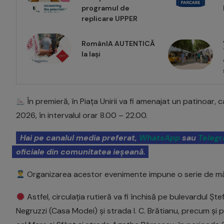
programul de
replicare UPPER
RomânIA AUTENTICĂ
la Iași
În premieră, în Piața Unirii va fi amenajat un patinoar,
2026, în intervalul orar 8.00 – 22.00.
Hai pe canalul media preferat,
WhatsApp
sau
Teleg
oficiale din comunitatea ieșeană.
Organizarea acestor evenimente impune o serie de măsuri
Astfel, circulația rutieră va fi închisă pe bulevardul Ș
Negruzzi (Casa Modei) și strada I. C. Brătianu, precum și p