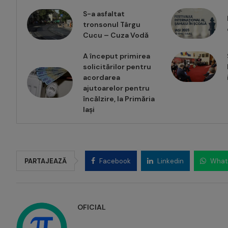
S-a asfaltat
tronsonul Târgu
Cucu – Cuza Vodă
A început primirea
solicitărilor pentru
acordarea
ajutoarelor pentru
încălzire, la Primăria
Iași
PARTAJEAZĂ
Facebook
Linkedin
What
OFICIAL