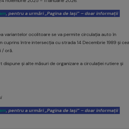
24 noiembrie 2025 – 11 ianuarie 2026.
ram
, pentru a urmări „Pagina de Iași” – doar informații
rea variantelor ocolitoare se va permite circulația auto în
 cuprins între intersecția cu strada 14 Decembrie 1989 și ce
 / oră.
pot dispune și alte măsuri de organizare a circulației rutiere și
i
ram
, pentru a urmări „Pagina de Iași” – doar informații