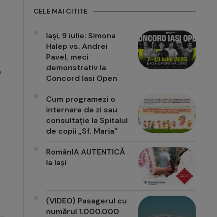
CELE MAI CITITE
Iași, 9 iulie: Simona
Halep vs. Andrei
Pavel, meci
demonstrativ la
a
Concord Iasi Open
Cum programezi o
internare de zi sau
consultație la Spitalul
de copii „Sf. Maria”
RomânIA AUTENTICĂ
la Iași
(VIDEO) Pasagerul cu
numărul 1.000.000