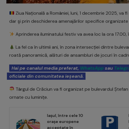
Ziua Națională a României, luni, 1 decembrie 2025, va fi 
dar şi prin deschiderea amenajărilor specifice organizate d
Aprinderea iluminatului festiv va avea loc la ora 17.00,
La fel ca în ultimii ani, în zona intersecției dintre buleva
roată panoramică, alături de ansambluri de jocuri în cadrul
Hai pe canalul media preferat,
WhatsApp
sau
Teleg
oficiale din comunitatea ieșeană.
Târgul de Crăciun va fi organizat pe bulevardul Ștefan 
ornate cu luminițe.
Iașul, între cele 10
orașe europene
acceptate în