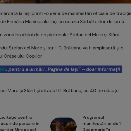
marcată la laşi printr-o serie de manifestări oficiale de tradiţie
e Primăria Municipiului Iași cu ocazia Sărbătorilor de Iarnă.
 în zona bradului de pe pietonalul Ștefan cel Mare și Sfânt.
rdul Ștefan cel Mare și str. I. C. Brătianu va fi amplasată și o
 Orășelului Copiilor.
ram
, pentru a urmări „Pagina de Iași” – doar informații
cel Mare și Sfânt și strada I.C. Brătianu, cu 40 de căsuțe
Licitație pentru
Programul
locuri de parcare în
manifestărilor de 1
cartier Mircea cel
Decembrie în