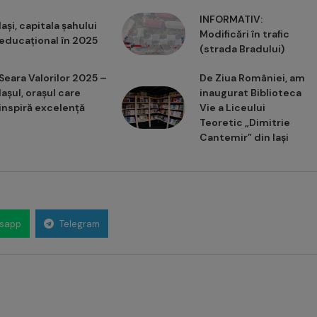
INFORMATIV:
Iași, capitala șahului
Modificări în trafic
educațional în 2025
(strada Bradului)
Seara Valorilor 2025 –
De Ziua României, am
Iașul, orașul care
inaugurat Biblioteca
inspiră excelență
Vie a Liceului
Teoretic „Dimitrie
Cantemir” din Iași
sapp
Telegram