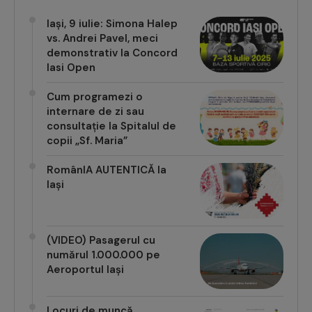
Iași, 9 iulie: Simona Halep
vs. Andrei Pavel, meci
demonstrativ la Concord
Iasi Open
Cum programezi o
internare de zi sau
consultație la Spitalul de
copii „Sf. Maria”
RomânIA AUTENTICĂ la
Iași
(VIDEO) Pasagerul cu
numărul 1.000.000 pe
Aeroportul Iași
Locuri de muncă