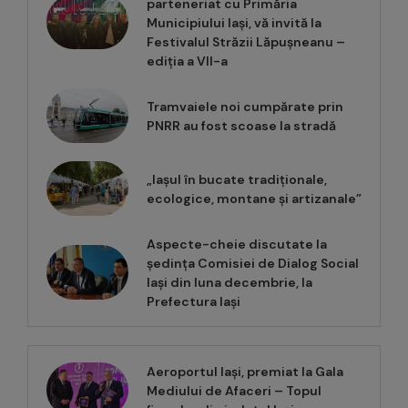
parteneriat cu Primăria
Municipiului Iași, vă invită la
Festivalul Străzii Lăpușneanu –
ediția a VII-a
Tramvaiele noi cumpărate prin
PNRR au fost scoase la stradă
„Iașul în bucate tradiționale,
ecologice, montane și artizanale”
Aspecte-cheie discutate la
ședința Comisiei de Dialog Social
Iași din luna decembrie, la
Prefectura Iași
Aeroportul Iași, premiat la Gala
Mediului de Afaceri – Topul