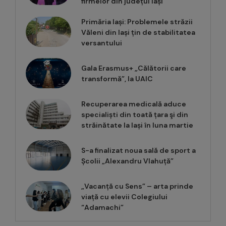
firmelor din județul Iași
Primăria Iași: Problemele străzii
Văleni din Iași țin de stabilitatea
versantului
Gala Erasmus+ „Călătorii care
transformă”, la UAIC
Recuperarea medicală aduce
specialiști din toată țara şi din
străinătate la Iași în luna martie
S-a finalizat noua sală de sport a
Școlii „Alexandru Vlahuță”
„Vacanță cu Sens” – arta prinde
viață cu elevii Colegiului
“Adamachi”