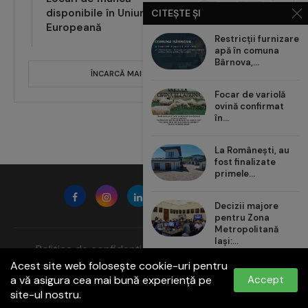
disponibile în Uniunea
CITEȘTE ȘI
Europeană
Restricții furnizare
apă în comuna
Bârnova,...
ÎNCARCĂ MAI MULTE POSTĂRI
Focar de variolă
ovină confirmat
în...
La Românești, au
fost finalizate
primele...
Decizii majore
pentru Zona
Metropolitană
Iași:...
Politica de confidențialitate
Termeni și condiții
Acest site web folosește cookie-uri pentru
Contact:
office@paginadeiasi.ro
Carrefour România
a vă asigura cea mai bună experiență pe
Accept
aduce noul val de...
©2023
Pagina de İași
- Toate drepturile rezervate
site-ul nostru.