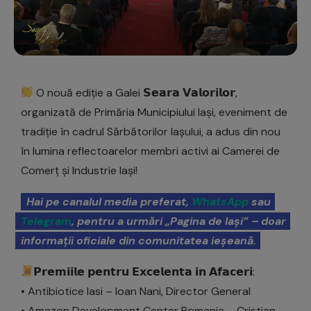
O nouă ediție a Galei 𝗦𝗲𝗮𝗿𝗮 𝗩𝗮𝗹𝗼𝗿𝗶𝗹𝗼𝗿,
organizată de Primăria Municipiului Iași, eveniment de
tradiție în cadrul Sărbătorilor Iașului, a adus din nou
în lumina reflectoarelor membri activi ai Camerei de
Comerț și Industrie Iași!
Hai pe canalul media preferat,
WhatsApp
sau
Telegram
, pentru a urmări „Pagina de Iași” – doar
informații oficiale din comunitatea ieșeană.
𝗣𝗿𝗲𝗺𝗶𝗶𝗹𝗲 𝗽𝗲𝗻𝘁𝗿𝘂 𝗘𝘅𝗰𝗲𝗹𝗲𝗻𝘁𝗮 𝗶𝗻 𝗔𝗳𝗮𝗰𝗲𝗿𝗶:
• Antibiotice Iasi – Ioan Nani, Director General
• Amazon Development Center Romania – Cristian