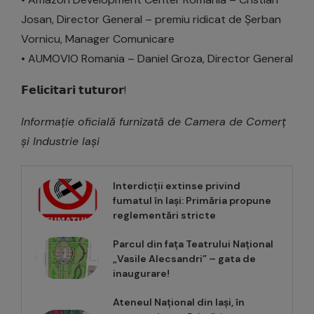
Josan, Director General – premiu ridicat de Șerban
Vornicu, Manager Comunicare
• AUMOVIO Romania – Daniel Groza, Director General
𝗙𝗲𝗹𝗶𝗰𝗶𝘁𝗮𝗿𝗶 𝘁𝘂𝘁𝘂𝗿𝗼𝗿!
Informație oficială furnizată de Camera de Comerț
și Industrie Iași
Interdicții extinse privind
fumatul în Iași: Primăria propune
reglementări stricte
Parcul din fața Teatrului Național
„Vasile Alecsandri” – gata de
inaugurare!
Ateneul Național din Iași, în