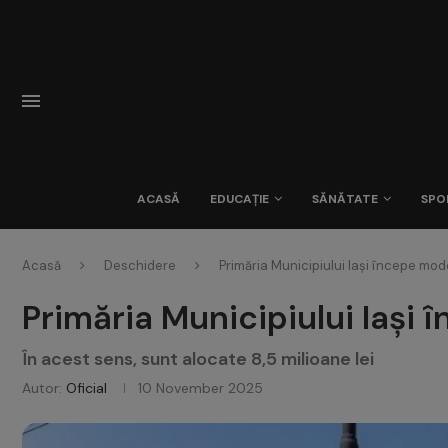
ACASĂ
EDUCAȚIE
SĂNĂTATE
SPO
Acasă
Deschidere
Primăria Municipiului Iași începe mod
Primăria Municipiului Iași
În acest sens, sunt alocate 8,5 milioane lei
Autor:
Oficial
10 November 2025