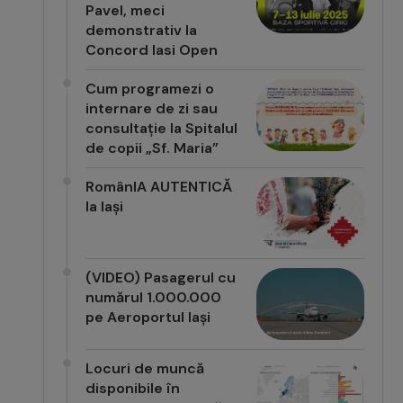
Pavel, meci
demonstrativ la
Concord Iasi Open
Cum programezi o
internare de zi sau
consultație la Spitalul
de copii „Sf. Maria”
RomânIA AUTENTICĂ
la Iași
(VIDEO) Pasagerul cu
numărul 1.000.000
pe Aeroportul Iași
Locuri de muncă
disponibile în