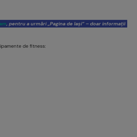
ram
, pentru a urmări „Pagina de Iași” – doar informații
hipamente de fitness: