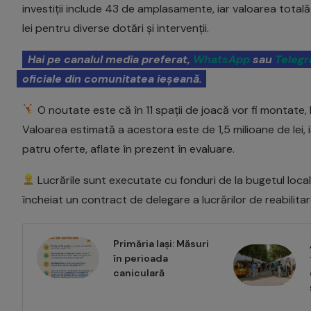
investiții include 43 de amplasamente, iar valoarea totală a
lei pentru diverse dotări și intervenții.
Hai pe canalul media preferat,
WhatsApp
sau
Teleg
oficiale din comunitatea ieșeană.
O noutate este că în 11 spații de joacă vor fi montate,
Valoarea estimată a acestora este de 1,5 milioane de lei, ia
patru oferte, aflate în prezent în evaluare.
Lucrările sunt executate cu fonduri de la bugetul local d
încheiat un contract de delegare a lucrărilor de reabilitar
Primăria Iași: Măsuri
în perioada
caniculară