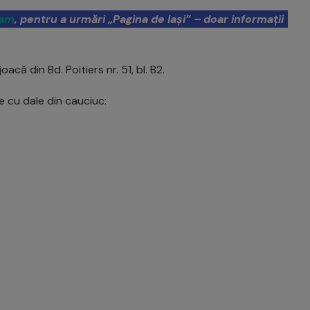
ram
, pentru a urmări „Pagina de Iași” – doar informații
că din Bd. Poitiers nr. 51, bl. B2.
re cu dale din cauciuc: