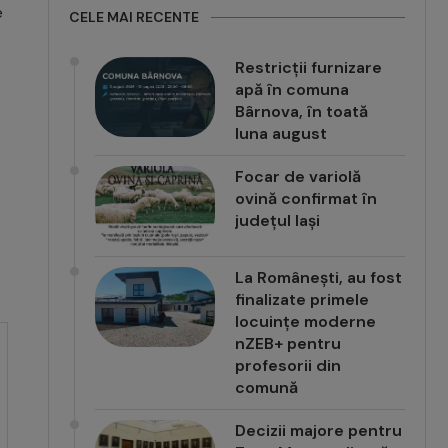
e
CELE MAI RECENTE
Restricții furnizare
apă în comuna
Bârnova, în toată
luna august
Focar de variolă
ovină confirmat în
județul Iași
La Românești, au fost
finalizate primele
locuințe moderne
nZEB+ pentru
profesorii din
comună
Decizii majore pentru