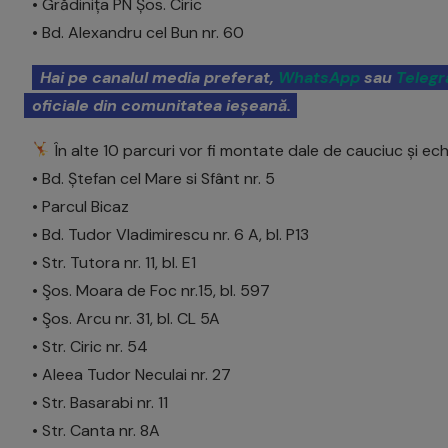
• Grădinița PN Șos. Ciric
• Bd. Alexandru cel Bun nr. 60
Hai pe canalul media preferat,
WhatsApp
sau
Teleg
oficiale din comunitatea ieșeană.
În alte 10 parcuri vor fi montate dale de cauciuc și ec
• Bd. Ștefan cel Mare si Sfânt nr. 5
• Parcul Bicaz
• Bd. Tudor Vladimirescu nr. 6 A, bl. P13
• Str. Tutora nr. 11, bl. E1
• Şos. Moara de Foc nr.15, bl. 597
• Şos. Arcu nr. 31, bl. CL 5A
• Str. Ciric nr. 54
• Aleea Tudor Neculai nr. 27
• Str. Basarabi nr. 11
• Str. Canta nr. 8A