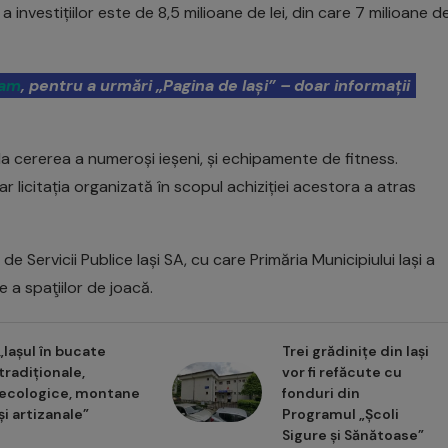
 investițiilor este de 8,5 milioane de lei, din care 7 milioane d
ram
, pentru a urmări „Pagina de Iași” – doar informații
 la cererea a numeroși ieșeni, și echipamente de fitness.
r licitația organizată în scopul achiziției acestora a atras
e Servicii Publice Iași SA, cu care Primăria Municipiului Iași a
e a spaţiilor de joacă.
„Iașul în bucate
Trei grădinițe din Iași
tradiționale,
vor fi refăcute cu
ecologice, montane
fonduri din
și artizanale”
Programul „Școli
Sigure și Sănătoase”