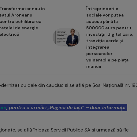
Transformator nou în
Întreprinderile
satul Aroneanu
sociale vor putea
pentru echilibrarea
accesa până la
rețelei de energie
500.000 euro pentru
electrică
investiții, digitalizare,
tranziție verde și
integrarea
persoanelor
vulnerabile pe piața
muncii
ernizat cu dale din cauciuc și se află pe Șos. Națională nr. 18
ram
, pentru a urmări „Pagina de Iași” – doar informații
ionate, se află în baza Servicii Publice SA și urmează să fie