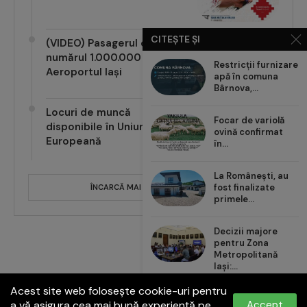
CITEȘTE ȘI
(VIDEO) Pasagerul cu
numărul 1.000.000 pe
Restricții furnizare
Aeroportul Iași
apă în comuna
Bârnova,...
Locuri de muncă
Focar de variolă
disponibile în Uniunea
ovină confirmat
Europeană
în...
La Românești, au
fost finalizate
ÎNCARCĂ MAI MULTE POSTĂRI
primele...
Decizii majore
pentru Zona
Metropolitană
Iași:...
Acest site web folosește cookie-uri pentru
Carrefour România
a vă asigura cea mai bună experiență pe
Accept