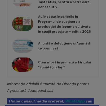
TasteAtlas, pentru a patra oară
consecutiv
Au început înscrierile în
Programul de susținere a
producției de legume cultivate
în spații protejate – ediția 2026
Anunță o defecțiune și Apavital
te premiază
Cum a fost în prima zi a Târgului
“Bunătăți la Iași”
Informație oficială furnizată de Direcția pentru
Agricultură Județeană Iași
Hai pe canalul media preferat,
WhatsApp
sau