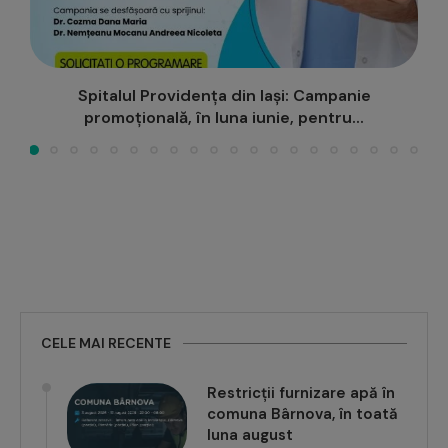
Cum arată o caravană de sănătate… prin ochii
copiilor?
CELE MAI RECENTE
Restricții furnizare apă în
comuna Bârnova, în toată
luna august