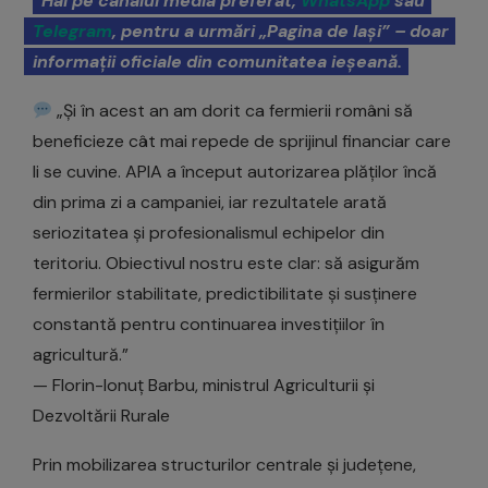
Hai pe canalul media preferat,
WhatsApp
sau
Telegram
, pentru a urmări „Pagina de Iași” – doar
informații oficiale din comunitatea ieșeană.
„Și în acest an am dorit ca fermierii români să
beneficieze cât mai repede de sprijinul financiar care
li se cuvine. APIA a început autorizarea plăților încă
din prima zi a campaniei, iar rezultatele arată
seriozitatea și profesionalismul echipelor din
teritoriu. Obiectivul nostru este clar: să asigurăm
fermierilor stabilitate, predictibilitate și susținere
constantă pentru continuarea investițiilor în
agricultură.”
— Florin-Ionuț Barbu, ministrul Agriculturii și
Dezvoltării Rurale
Prin mobilizarea structurilor centrale și județene,