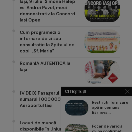
Iași, 9 iulie: Simona Halep
vs. Andrei Pavel, meci
demonstrativ la Concord
Iasi Open
Cum programezi o
internare de zi sau
consultație la Spitalul de
copii „Sf. Maria”
RomânIA AUTENTICĂ la
Iași
CITEȘTE ȘI
(VIDEO) Pasagerul cu
numărul 1.000.000 pe
Restricții furnizare
Aeroportul Iași
apă în comuna
Bârnova,...
Locuri de muncă
Focar de variolă
disponibile în Uniunea
ovină confirmat