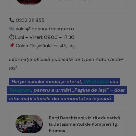
0232 211 855
sales@openautocenter.ro
⏱ Luni – Vineri: 09.00 – 17.30
Calea Chișinăului nr. 45, Iași
Informație oficială publicată de Open Auto Center
Iași
Hai pe canalul media preferat,
WhatsApp
sau
Telegram
, pentru a urmări „Pagina de Iași” – doar
informații oficiale din comunitatea ieșeană.
Porți Deschise și vizită educativă
la Detașamentul de Pompieri Tg.
Frumos