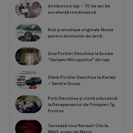
Antibiotice Iași – 70 de ani de
excelență românească
Roți și anvelope originale Skoda
pentru drumurile de iarnă
Ziua Porților Deschise la Școala
“Varlaam Mitropolitul” din Iași
Zilele Porților Deschise la Kia Iași
– Sandra Group
Porți Deschise și vizită educativă
la Detașamentul de Pompieri Tg.
Frumos
Testează noul Renault Clio la
BRAS, vizavi de Metro