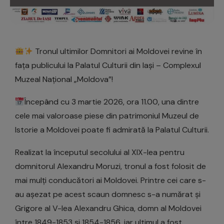
Tronul ultimilor Domnitori ai Moldovei revine în
fața publicului la Palatul Culturii din Iași – Complexul
Muzeal Național „Moldova”!
Începând cu 3 martie 2026, ora 11.00, una dintre
cele mai valoroase piese din patrimoniul Muzeul de
Istorie a Moldovei poate fi admirată la Palatul Culturii.
Realizat la începutul secolului al XIX-lea pentru
domnitorul Alexandru Moruzi, tronul a fost folosit de
mai mulți conducători ai Moldovei. Printre cei care s-
au așezat pe acest scaun domnesc s-a numărat și
Grigore al V-lea Alexandru Ghica, domn al Moldovei
între 1849-1853 și 1854-1856, iar ultimul a fost