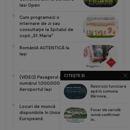
Iasi Open
Cum programezi o
internare de zi sau
consultație la Spitalul de
copii „Sf. Maria”
RomânIA AUTENTICĂ la
Iași
CITEȘTE ȘI
(VIDEO) Pasagerul cu
numărul 1.000.000 pe
Restricții furnizare
Aeroportul Iași
apă în comuna
Bârnova,...
Locuri de muncă
Focar de variolă
disponibile în Uniunea
ovină confirmat
Europeană
în...