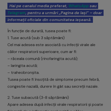
Hai pe canalul media preferat,
WhatsApp
sau
Telegram
, pentru a urmări „Pagina de Iași” – doar
informații oficiale din comunitatea ieșeană.
În funcție de durată, tusea poate fi:
1. Tuse acută (sub 3 săptămâni)
Cel mai adesea este asociată cu infecții virale ale
căilor respiratorii superioare, cum ar fi:
– răceala comună (rinofaringita acută);
– laringita acută;
– traheobronșita.
Tusea poate fi însoțită de simptome precum febră,
congestie nazală, durere în gât sau secreții nazale.
2. Tuse subacută (3-8 săptămâni)
Apare adesea după infecții virale respiratorii și poate