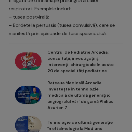
fi legată de o inflamație prelungită a căilor
respiratorii. Exemplele includ:
– tusea postvirală;
– Bordetella pertussis (tusea convulsivă), care se
manifestă prin episoade de tuse spasmodică.
Centrul de Pediatrie Arcadia:
consultații, investigații și
intervenții chirurgicale în peste
20 de specialități pediatrice
Rețeaua Medicală Arcadia
investește în tehnologie
medicală de ultimă generație:
angiograful vârf de gamă Philips
Azurion 7
Tehnologie de ultimă generație
în oftalmologie la Mediuno