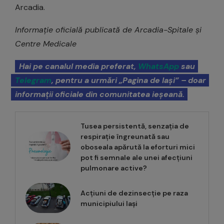
Arcadia.
Informație oficială publicată de Arcadia-Spitale și
Centre Medicale
Hai pe canalul media preferat,
WhatsApp
sau
Telegram
, pentru a urmări „Pagina de Iași” – doar
informații oficiale din comunitatea ieșeană.
Tusea persistentă, senzația de
respirație îngreunată sau
oboseala apărută la eforturi mici
pot fi semnale ale unei afecțiuni
pulmonare active?
Acțiuni de dezinsecție pe raza
municipiului Iași