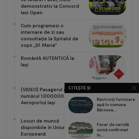
demonstrativ la Concord
Iasi Open
Cum programezi o
internare de zi sau
consultație la Spitalul de
copii „Sf. Maria”
RomânIA AUTENTICĂ la
Iași
CITEȘTE ȘI
(VIDEO) Pasagerul cu
numărul 1.000.000 pe
Restricții furnizare
Aeroportul Iași
apă în comuna
Bârnova,...
Locuri de muncă
Focar de variolă
disponibile în Uniunea
ovină confirmat
Europeană
în...