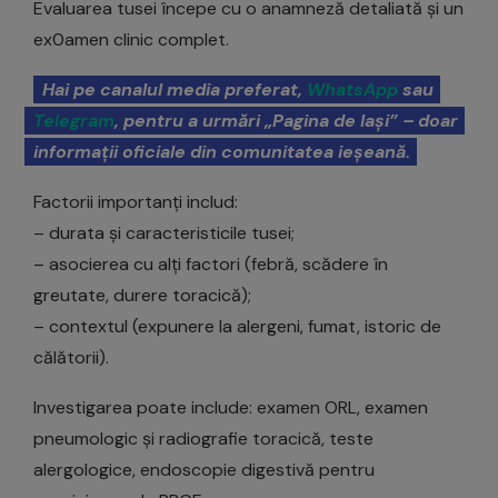
Evaluarea tusei începe cu o anamneză detaliată și un
ex0amen clinic complet.
Hai pe canalul media preferat,
WhatsApp
sau
Telegram
, pentru a urmări „Pagina de Iași” – doar
informații oficiale din comunitatea ieșeană.
Factorii importanți includ:
– durata și caracteristicile tusei;
– asocierea cu alți factori (febră, scădere în
greutate, durere toracică);
– contextul (expunere la alergeni, fumat, istoric de
călătorii).
Investigarea poate include: examen ORL, examen
pneumologic și radiografie toracică, teste
alergologice, endoscopie digestivă pentru