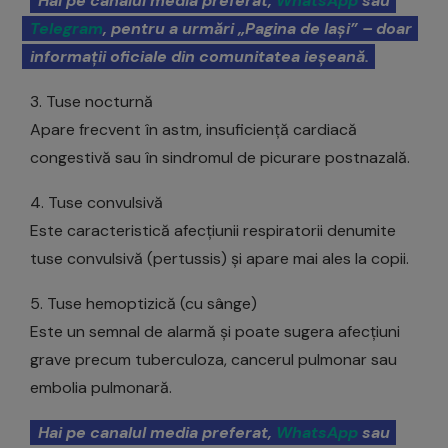
Hai pe canalul media preferat,
WhatsApp
sau
Telegram
, pentru a urmări „Pagina de Iași” – doar
informații oficiale din comunitatea ieșeană.
3. Tuse nocturnă
Apare frecvent în astm, insuficiență cardiacă
congestivă sau în sindromul de picurare postnazală.
4. Tuse convulsivă
Este caracteristică afecțiunii respiratorii denumite
tuse convulsivă (pertussis) și apare mai ales la copii.
5. Tuse hemoptizică (cu sânge)
Este un semnal de alarmă și poate sugera afecțiuni
grave precum tuberculoza, cancerul pulmonar sau
embolia pulmonară.
Hai pe canalul media preferat,
WhatsApp
sau