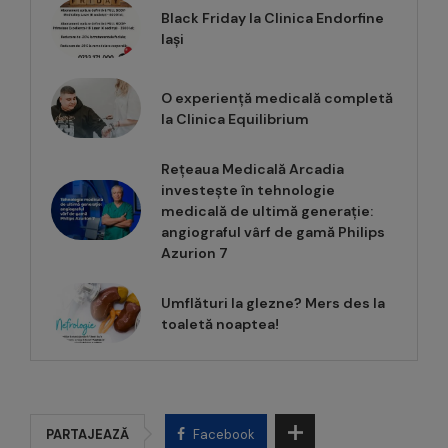
Black Friday la Clinica Endorfine
Iași
O experiență medicală completă
la Clinica Equilibrium
Rețeaua Medicală Arcadia
investește în tehnologie
medicală de ultimă generație:
angiograful vârf de gamă Philips
Azurion 7
Umflături la glezne? Mers des la
toaletă noaptea!
PARTAJEAZĂ
Facebook