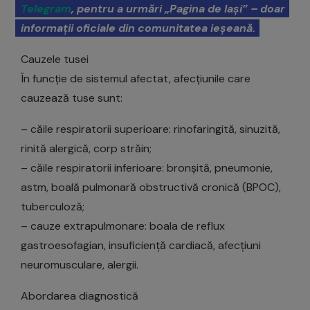
Telegram
, pentru a urmări „Pagina de Iași” – doar
informații oficiale din comunitatea ieșeană.
Cauzele tusei
În funcție de sistemul afectat, afecțiunile care
cauzează tuse sunt:
– căile respiratorii superioare: rinofaringită, sinuzită,
rinită alergică, corp străin;
– căile respiratorii inferioare: bronșită, pneumonie,
astm, boală pulmonară obstructivă cronică (BPOC),
tuberculoză;
– cauze extrapulmonare: boala de reflux
gastroesofagian, insuficiență cardiacă, afecțiuni
neuromusculare, alergii.
Abordarea diagnostică