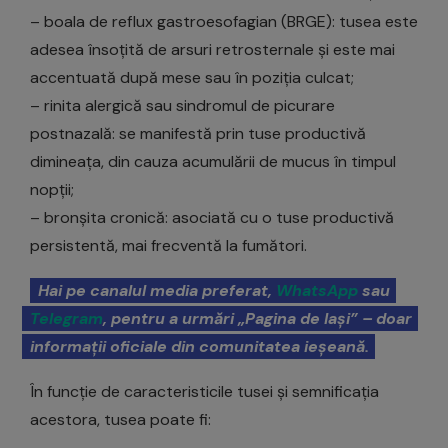
– boala de reflux gastroesofagian (BRGE): tusea este
adesea însoțită de arsuri retrosternale și este mai
accentuată după mese sau în poziția culcat;
– rinita alergică sau sindromul de picurare
postnazală: se manifestă prin tuse productivă
dimineața, din cauza acumulării de mucus în timpul
nopții;
– bronșita cronică: asociată cu o tuse productivă
persistentă, mai frecventă la fumători.
Hai pe canalul media preferat,
WhatsApp
sau
Telegram
, pentru a urmări „Pagina de Iași” – doar
informații oficiale din comunitatea ieșeană.
În funcție de caracteristicile tusei și semnificația
acestora, tusea poate fi: