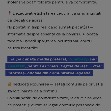
inofensive pot fi folosite pentru a vă compromite.
Dezactivați etichetarea geografică și nu anunțați
că plecați de acasă.
Nu postați în timp real când sunteți plecat(ă) —
informația despre absența de la domiciliu + locația
face mai ușoară spargerea locuinței sau abuzul
asupra identității.
Hai pe canalul media preferat,
WhatsApp
sau
Telegram
, pentru a urmări „Pagina de Iași” – doar
informații oficiale din comunitatea ieșeană.
Reduceți expunerea — setați conturile pe privat și
gândiți înainte de a distribui.
Folosiți setări de confidențialitate, revizuiți cine vede
ce postezi și evitați să legați conturile personale de