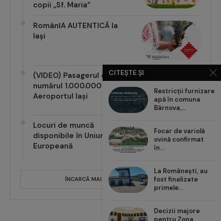
copii „Sf. Maria”
RomânIA AUTENTICĂ la
Iași
CITEȘTE ȘI
(VIDEO) Pasagerul cu
numărul 1.000.000 pe
Restricții furnizare
Aeroportul Iași
apă în comuna
Bârnova,...
Locuri de muncă
Focar de variolă
disponibile în Uniunea
ovină confirmat
Europeană
în...
La Românești, au
fost finalizate
ÎNCARCĂ MAI MULTE POSTĂRI
primele...
Decizii majore
pentru Zona