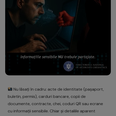
Nu lăsați în cadru: acte de identitate (pașaport,
buletin, permis), carduri bancare, copii de
documente, contracte, chei, coduri QR sau ecrane
cu informații sensibile. Chiar și detaliile aparent