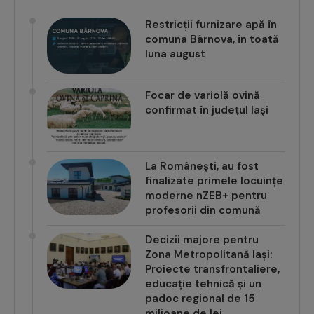
Restricții furnizare apă în
comuna Bârnova, în toată
luna august
Focar de variolă ovină
confirmat în județul Iași
La Românești, au fost
finalizate primele locuințe
moderne nZEB+ pentru
profesorii din comună
Decizii majore pentru
Zona Metropolitană Iași:
Proiecte transfrontaliere,
educație tehnică și un
padoc regional de 15
milioane de lei