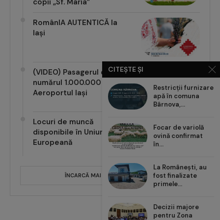
copii „Sf. Maria”
RomânIA AUTENTICĂ la
Iași
CITEȘTE ȘI
(VIDEO) Pasagerul cu
numărul 1.000.000 pe
Restricții furnizare
Aeroportul Iași
apă în comuna
Bârnova,...
Locuri de muncă
Focar de variolă
disponibile în Uniunea
ovină confirmat
Europeană
în...
La Românești, au
fost finalizate
ÎNCARCĂ MAI MULTE POSTĂRI
primele...
Decizii majore
pentru Zona