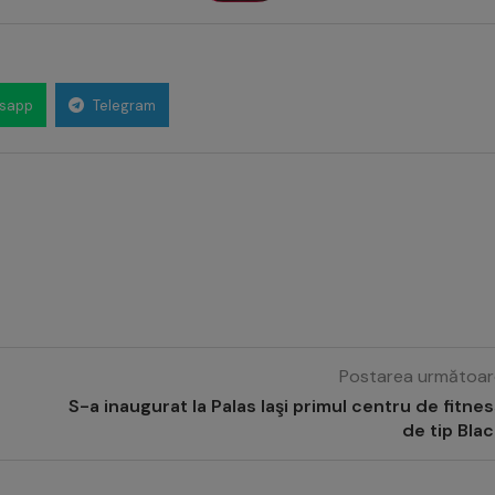
sapp
Telegram
Postarea următoar
S-a inaugurat la Palas Iaşi primul centru de fitne
de tip Bla