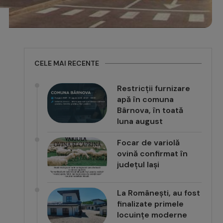
CELE MAI RECENTE
Restricții furnizare
apă în comuna
Bârnova, în toată
luna august
Focar de variolă
ovină confirmat în
județul Iași
La Românești, au fost
finalizate primele
locuințe moderne