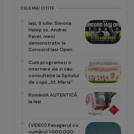
CELE MAI CITITE
Iași, 9 iulie: Simona
Halep vs. Andrei
Pavel, meci
demonstrativ la
Concord Iasi Open
Cum programezi o
internare de zi sau
consultație la Spitalul
de copii „Sf. Maria”
RomânIA AUTENTICĂ
la Iași
(VIDEO) Pasagerul cu
numărul 1.000.000