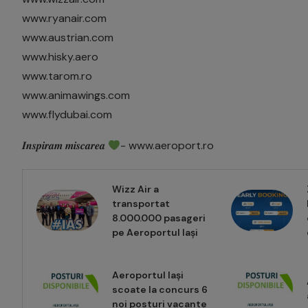
www.ryanair.com
www.austrian.com
www.hisky.aero
www.tarom.ro
www.animawings.com
www.flydubai.com
𝑰𝒏𝒔𝒑𝒊𝒓𝒂𝒎 𝒎𝒊𝒔𝒄𝒂𝒓𝒆𝒂
- www.aeroport.ro
Wizz Air a
transportat
8.000.000 pasageri
pe Aeroportul Iași
Aeroportul Iași
scoate la concurs 6
noi posturi vacante