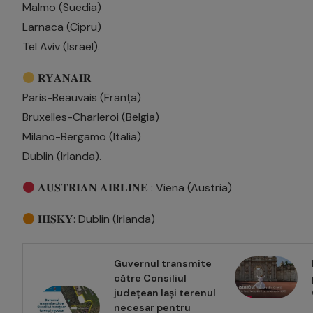
Malmo (Suedia)
Larnaca (Cipru)
Tel Aviv (Israel).
𝐑𝐘𝐀𝐍𝐀𝐈𝐑
Paris-Beauvais (Franța)
Bruxelles-Charleroi (Belgia)
Milano-Bergamo (Italia)
Dublin (Irlanda).
𝐀𝐔𝐒𝐓𝐑𝐈𝐀𝐍 𝐀𝐈𝐑𝐋𝐈𝐍𝐄 : Viena (Austria)
𝐇𝐈𝐒𝐊𝐘: Dublin (Irlanda)
Guvernul transmite
către Consiliul
județean Iași terenul
necesar pentru