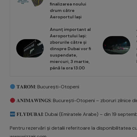
finalizarea noului
drum către
Aeroportul Iași
Anunț important al
Aeroportului Iași:
zborurile către și
dinspre Dubai vor fi
suspendate,
miercuri, 3 martie,
până la ora 13.00
𝐓𝐀𝐑𝐎𝐌: București-Otopeni
𝐀𝐍𝐈𝐌𝐀𝐖𝐈𝐍𝐆𝐒: București-Otopeni – zboruri zilnice
𝐅𝐋𝐘𝐃𝐔𝐁𝐀𝐈: Dubai (Emiratele Arabe) – din 19 septe
Pentru rezervări și detalii referitoare la disponibilitatea c
www.wizzair.com