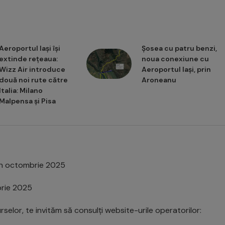
Aeroportul Iași își
Șosea cu patru benzi,
extinde rețeaua:
noua conexiune cu
Wizz Air introduce
Aeroportul Iași, prin
două noi rute către
Aroneanu
Italia: Milano
Malpensa și Pisa
 din octombrie 2025
mbrie 2025
urselor, te invităm să consulți website-urile operatorilor: