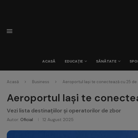
ACASĂ
EDUCAȚIE
SĂNĂTATE
SPO
Acasă
Business
Aeroportul Iași te conectează cu 25 de
Aeroportul Iași te conecte
Vezi lista destinațiilor și operatorilor de zbor
Autor:
Oficial
12 August 2025