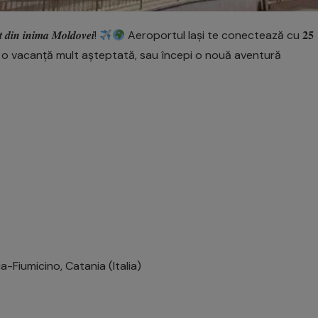
 𝒊𝒏𝒊𝒎𝒂 𝑴𝒐𝒍𝒅𝒐𝒗𝒆𝒊!
Aeroportul Iași te conectează cu 𝟐𝟓
zi la o vacanță mult așteptată, sau începi o nouă aventură
Fiumicino, Catania (Italia)