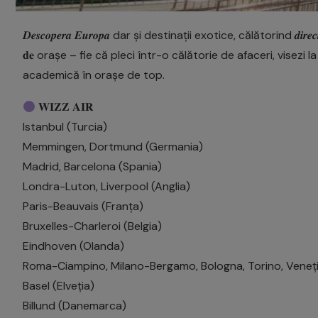
𝑫𝒆𝒔𝒄𝒐𝒑𝒆𝒓𝒂 𝑬𝒖𝒓𝒐𝒑𝒂 dar și destinații exotice, călătorind 𝒅𝒊𝒓𝒆𝒄𝒕 𝒅𝒊
𝐝𝐞 orașe – fie că pleci într-o călătorie de afaceri, vise
academică în orașe de top.
𝐖𝐈𝐙𝐙 𝐀𝐈𝐑
Istanbul (Turcia)
Memmingen, Dortmund (Germania)
Madrid, Barcelona (Spania)
Londra-Luton, Liverpool (Anglia)
Paris-Beauvais (Franța)
Bruxelles-Charleroi (Belgia)
Eindhoven (Olanda)
Roma-Ciampino, Milano-Bergamo, Bologna, Torino, Veneția-
Basel (Elveția)
Billund (Danemarca)