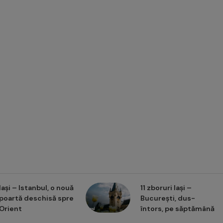
Iași – Istanbul, o nouă
11 zboruri Iași –
poartă deschisă spre
București, dus-
Orient
întors, pe săptămână