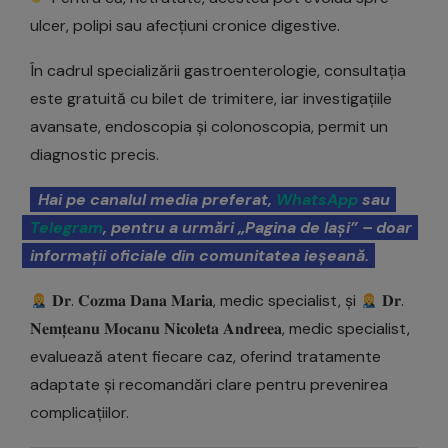
ulcer, polipi sau afecțiuni cronice digestive.
În cadrul specializării gastroenterologie, consultația
este gratuită cu bilet de trimitere, iar investigațiile
avansate, endoscopia și colonoscopia, permit un
diagnostic precis.
Hai pe canalul media preferat,
WhatsApp
sau
Telegram
, pentru a urmări „Pagina de Iași” – doar
informații oficiale din comunitatea ieșeană.
𝐃𝐫. 𝐂𝐨𝐳𝐦𝐚 𝐃𝐚𝐧𝐚 𝐌𝐚𝐫𝐢𝐚, medic specialist, și
𝐃𝐫.
𝐍𝐞𝐦𝐭̦𝐞𝐚𝐧𝐮 𝐌𝐨𝐜𝐚𝐧𝐮 𝐍𝐢𝐜𝐨𝐥𝐞𝐭𝐚 𝐀𝐧𝐝𝐫𝐞𝐞𝐚, medic specialist,
evaluează atent fiecare caz, oferind tratamente
adaptate și recomandări clare pentru prevenirea
complicațiilor.