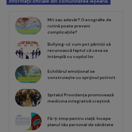
informații oficiale din comunitatea ieșeană.
Mit sau adevăr? O ecografie de
rutină poate preveni
complicațiile?
Bullying-ul: cum pot părinții să
recunoască faptul că ceva se
întâmplă cu copilul lor
Echilibrul emoțional se
construiește cu sprijinul potrivit
Spitalul Providența promovează
medicina integrativă creștină
Fă-ți timp pentru viață: începe
planul tău personal de sănătate