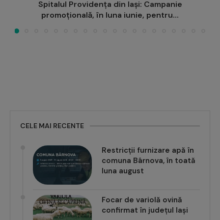
Strănut repetat sau mâncărimi persistente?
Testele alergologice te ajută să...
CELE MAI RECENTE
Restricții furnizare apă în
comuna Bârnova, în toată
luna august
Focar de variolă ovină
confirmat în județul Iași