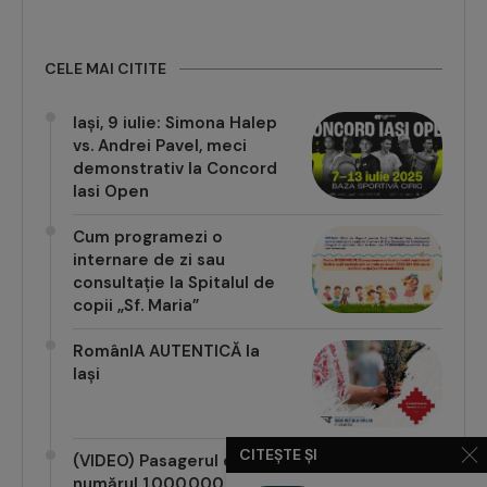
CELE MAI CITITE
Iași, 9 iulie: Simona Halep
vs. Andrei Pavel, meci
demonstrativ la Concord
Iasi Open
Cum programezi o
internare de zi sau
consultație la Spitalul de
copii „Sf. Maria”
RomânIA AUTENTICĂ la
Iași
CITEȘTE ȘI
(VIDEO) Pasagerul cu
numărul 1.000.000 pe