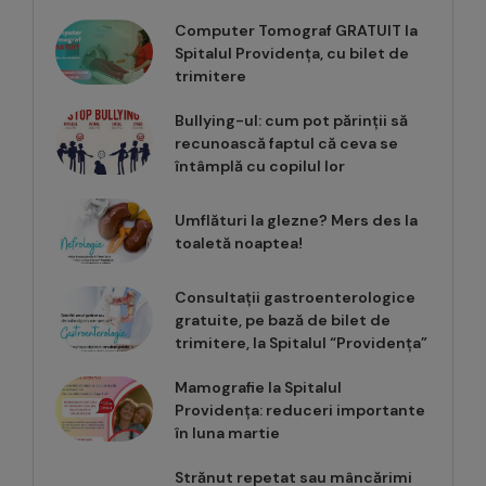
Computer Tomograf GRATUIT la
Spitalul Providența, cu bilet de
trimitere
Bullying-ul: cum pot părinții să
recunoască faptul că ceva se
întâmplă cu copilul lor
Umflături la glezne? Mers des la
toaletă noaptea!
Consultații gastroenterologice
gratuite, pe bază de bilet de
trimitere, la Spitalul “Providența”
Mamografie la Spitalul
Providența: reduceri importante
în luna martie
Strănut repetat sau mâncărimi