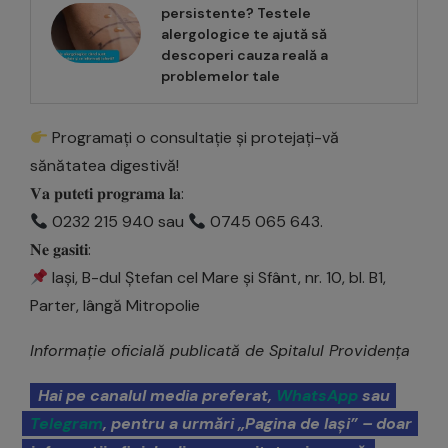
persistente? Testele
alergologice te ajută să
descoperi cauza reală a
problemelor tale
Programați o consultație și protejați-vă
sănătatea digestivă!
𝐕𝐚 𝐩𝐮𝐭𝐞𝐭𝐢 𝐩𝐫𝐨𝐠𝐫𝐚𝐦𝐚 𝐥𝐚:
0232 215 940 sau
0745 065 643.
𝐍𝐞 𝐠𝐚𝐬𝐢𝐭𝐢:
Iași, B-dul Ștefan cel Mare și Sfânt, nr. 10, bl. B1,
Parter, lângă Mitropolie
Informație oficială publicată de Spitalul Providența
Hai pe canalul media preferat,
WhatsApp
sau
Telegram
, pentru a urmări „Pagina de Iași” – doar