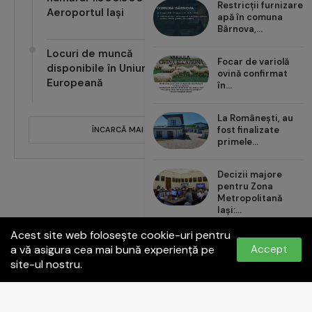
Restricții furnizare
Aeroportul Iași
apă în comuna
Bârnova,...
Locuri de muncă
Focar de variolă
disponibile în Uniunea
ovină confirmat
Europeană
în...
La Românești, au
fost finalizate
ÎNCARCĂ MAI MULTE POSTĂRI
primele...
Decizii majore
pentru Zona
Metropolitană
Iași:...
Acest site web folosește cookie-uri pentru
Carrefour România
a vă asigura cea mai bună experiență pe
Accept
aduce noul val de...
site-ul nostru.
Politica de confidențialitate
Termeni și condiții