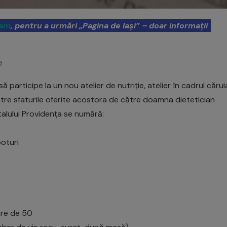
ram
, pentru a urmări „Pagina de Iași” – doar informații
𝐞
să participe la un nou atelier de nutriție, atelier în cadrul cărui
 Între sfaturile oferite acostora de către doamna dietetician
italului Providența se numără:
poturi
are de 50