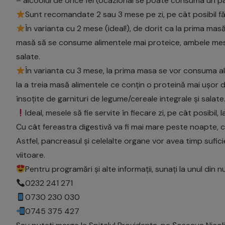
– alcoolul de orice fel (ocazional se poate consuma un p
Sunt recomandate 2 sau 3 mese pe zi, pe cât posibil făr
În varianta cu 2 mese (ideal!), de dorit ca la prima m
masă să se consume alimentele mai proteice, ambele mese 
salate.
În varianta cu 3 mese, la prima masa se vor consuma al
la a treia masă alimentele ce conțin o proteină mai ușor 
însoțite de garnituri de legume/cereale integrale și salate
Ideal, mesele să fie servite în fiecare zi, pe cât posibil, 
Cu cât fereastra digestivă va fi mai mare peste noapte, cu
Astfel, pancreasul și celelalte organe vor avea timp sufici
viitoare.
Pentru programări și alte informații, sunați la unul din 
0232 241 271
0730 230 030
0745 375 427