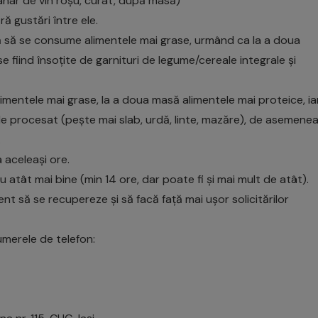
ahar de vin roșu, curat, după masă)
ă gustări între ele.
asă să se consume alimentele mai grase, urmând ca la a doua
fiind însoțite de garnituri de legume/cereale integrale și
imentele mai grase, la a doua masă alimentele mai proteice, ia
de procesat (pește mai slab, urdă, linte, mazăre), de asemene
.
la aceleași ore.
 atât mai bine (min 14 ore, dar poate fi și mai mult de atât).
ent să se recupereze și să facă față mai ușor solicitărilor
numerele de telefon: