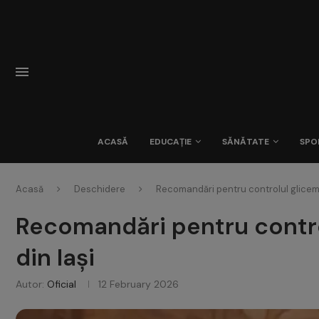
ACASĂ
EDUCAȚIE
SĂNĂTATE
SPO
Acasă
Deschidere
Recomandări pentru controlul glicemiei
Recomandări pentru controlu
din Iași
Autor:
Oficial
12 February 2026