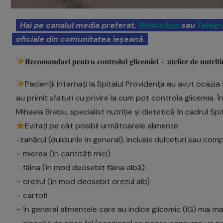
Hai pe canalul media preferat,
WhatsApp
sau
Teleg
oficiale din comunitatea ieșeană.
𝐑𝐞𝐜𝐨𝐦𝐚𝐧𝐝𝐚𝐫𝐢 𝐩𝐞𝐧𝐭𝐫𝐮 𝐜𝐨𝐧𝐭𝐫𝐨𝐥𝐮𝐥 𝐠𝐥𝐢𝐜𝐞𝐦𝐢𝐞𝐢 – 𝐚𝐭𝐞𝐥𝐢𝐞𝐫 𝐝𝐞 𝐧𝐮𝐭𝐫𝐢𝐭𝐢
Pacienții internați la Spitalul Providența au avut ocazia 
au primit sfaturi cu privire la cum pot controla glicemia.
Mihaela Brebu, specialist nutriție și dietetică în cadrul Sp
Evitați pe cât posibil următoarele alimente:
-zahărul (dulciurile în general), inclusiv dulcețuri sau com
– mierea (în cantități mici)
– făina (în mod deosebit făina albă)
– orezul (în mod deosebit orezul alb)
– cartofi
– în general alimentele care au indice glicemic (IG) mai m