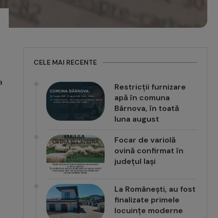
CELE MAI RECENTE
a
Restricții furnizare
apă în comuna
Bârnova, în toată
luna august
Focar de variolă
ovină confirmat în
județul Iași
La Românești, au fost
finalizate primele
locuințe moderne